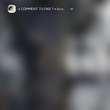
« COMMENT TU FAIS ? » Ici on parle de vulnérabilité, et + si affinités !