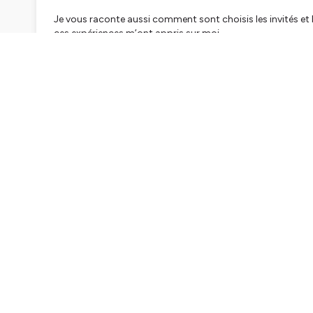
Je vous raconte aussi comment sont choisis les invités et les
ces expériences m’ont appris sur moi.
Ce qui est certain c’est que je suis revenue… différente.
Si vous avez aimé cet épisode, laissez-nous des étoiles 
épisode.
—---------
Tous les épisodes de « Comment tu fais? » sont à retrouv
Podcasts
,
Spotify
,
Deezer
,
PodcastAddict
,
Castbox
, Amaz
« Comment tu fais? » est un podcast créé et produit par 
Production et réalisation : Laury Thilleman
Montage et mix son : Julien Rochard
Publicité et partenariats : The Podcast Bureau /
melanie@t
Hébergé par Ausha. Visitez
ausha.co/politique-de-confiden