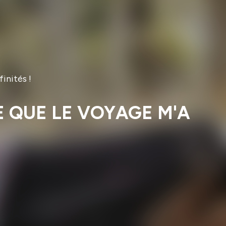
inités !
: CE QUE LE VOYAGE M'A