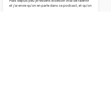
Mais depuis peu je ressens le besoin vital de ralentir
et j'ai envie qu'on en parle dans ce podcast, et qu'on
appuie ensemble sur le bouton PAUSE ||
Dans chaque épisode je me questionne sur les failles
Subscribe
qui nous composent, les vulnérabilités qui nous
traversent, les complexes qui nous abîment, les
moments down qu'on voudrait écarter...
Ici on leur donne la parole, on leur ouvre la porte
pour mieux les comprendre et faire la paix avec.
Alors bienvenue à tous ceux qui me rejoignent dans
cette aventure et merci d'avance pour votre
bienveillance !
À écouter sans modération tous les premiers du
mois 🫶🏼
Vous pouvez désormais retrouver chaque nouvel
épisode en images sur ma chaîne
YouTube
Partenariats : The Podcast Bureau /
melanie@thepodcastbureau.fr
Hébergé par Ausha. Visitez
ausha.co/politique-de-