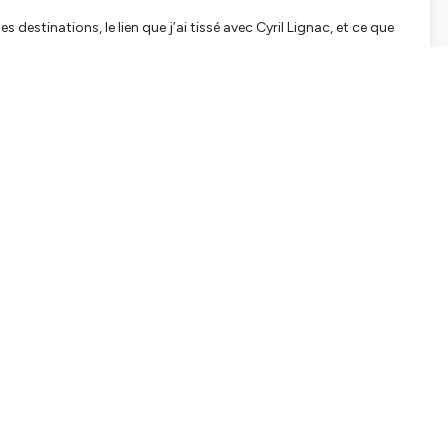
 destinations, le lien que j’ai tissé avec Cyril Lignac, et ce que
⭐, commentez et abonnez-vous pour ne rater aucun nouvel
er gratuitement sur toutes les plateformes de podcasts :
Apple
on Music...
Laury Thilleman ➡️ Rejoignez moi sur
Instagram
hepodcastbureau.fr
tialite
pour plus d'informations.