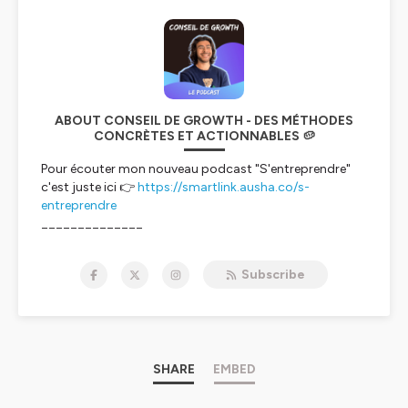
ABOUT CONSEIL DE GROWTH - DES MÉTHODES
CONCRÈTES ET ACTIONNABLES 🥔
Pour écouter mon nouveau podcast "S'entreprendre"
c'est juste ici 👉
https://smartlink.ausha.co/s-
entreprendre
______________
Bienvenue dans Conseil de Growth, le podcast qui
Subscribe
apporte un maximum de valeur pour implémenter le
Growth dans son entreprise.
🎯 La mission ?
Inviter les experts du Growth pour vous partager leurs
SHARE
EMBED
méthodes concrètes et actionnables.