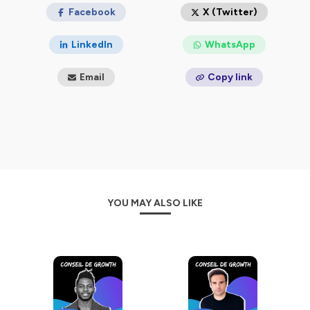
🤓 Le concept ?
Facebook
X (Twitter)
1 épisode = 1 problématique = 1 méthode
1 invité(e) qui l'a surmontée
LinkedIn
WhatsApp
Les solutions misent en place
Détails des étapes/process concrets
Email
Copy link
Dénicher un max de conseils
Recommandations en tout genre
Growth, Marketing, Sales, Business... il y en pour tous
les goûts !
🎙 Le format :
Format de 15 à 25min
Audio
YOU MAY ALSO LIKE
📱 Plateforme :
Toutes les plateformes (apple podcast, spotify...)
Hébergé par Ausha. Visitez
ausha.co/politique-de-
confidentialite
pour plus d'informations.