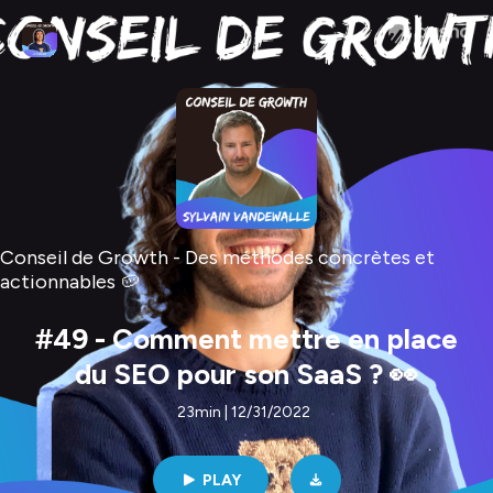
Conseil de Growth - Des méthodes concrètes et
actionnables 🥔
#49 - Comment mettre en place
du SEO pour son SaaS ? 👀
23min | 12/31/2022
PLAY