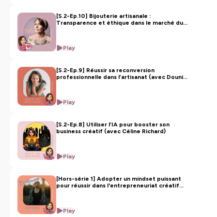
[S.2-Ep.10] Bijouterie artisanale :
Transparence et éthique dans le marché du
fait main (avec Emeline)
Play
[S.2-Ep.9] Réussir sa reconversion
professionnelle dans l’artisanat (avec Dounia
Demonty)
Play
[S.2-Ep.8] Utiliser l’IA pour booster son
business créatif (avec Céline Richard)
Play
[Hors-série 1] Adopter un mindset puissant
pour réussir dans l'entrepreneuriat créatif
(avec Julien Paradis, coach mindset)
Play