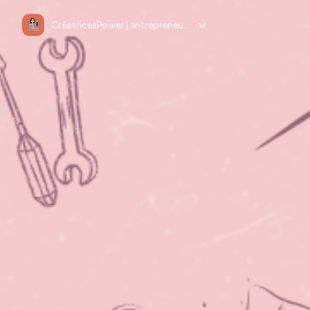
CréatricesPower | entrepreneuriat créatif, mindset, business créatif, stratégies digitales, marketing et ventes, motivation, inspiration