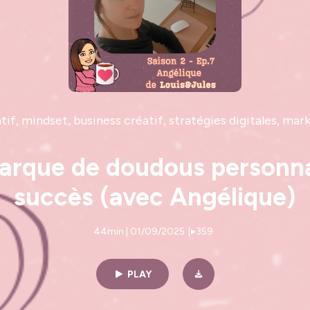
f, mindset, business créatif, stratégies digitales, mar
arque de doudous personnal
succès (avec Angélique)
44min | 01/09/2025
|
359
PLAY