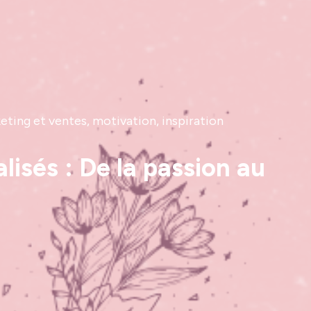
keting et ventes, motivation, inspiration
isés : De la passion au