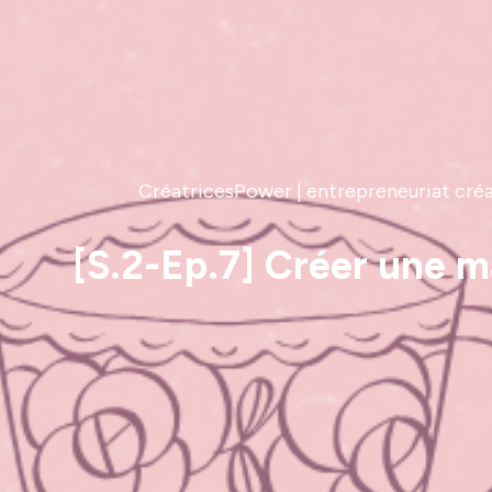
CréatricesPower | entrepreneuriat créati
[S.2-Ep.7] Créer une m