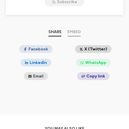
Subscribe
pour déployer leurs projets et les aider à transformer
leurs organisations. Qu'ils soient Customer Success
Managers, Client Solutions Manager ou Customer
Support Manager, ils partagent leurs histoires, leurs
bonnes pratiques et leurs succès pour vous aider à
progresser ! Leurs managers, clients et équipes sont
SHARE
EMBED
aussi de la partie pour donner encore plus de conseils
pratiques et activables immédiatement. Alors rejoignez
nous !
Facebook
X (Twitter)
Hébergé par Ausha. Visitez
ausha.co/politique-de-
LinkedIn
WhatsApp
confidentialite
pour plus d'informations.
Email
Copy link
YOU MAY ALSO LIKE