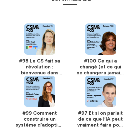
#98 Le CS fait sa
#100 Ce qui a
révolution :
changé (et ce qui
bienvenue dans
ne changera jamais)
l’ère de l’agentic
en CS depuis 6 ans,
CSM. Avec Adèle
avec Sue Nabeth
Dugré, Head of CX
Moore, CS
chez Dust
Evangelist & Co-
founder
#99 Comment
#97 Et si on parlait
construire un
de ce que l’IA peut
système d'adoption
vraiment faire pour
qui fonctionne
les CSM ? Avec
vraiment ? Avec
Nicolas Chignardet,