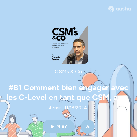
CSMs & Co
#81 Comment bien engager avec
les C-Level en tant que CSM, avec
Charlotte Rius, CSM chez
47min | 11/18/2024
AmazingContent
PLAY