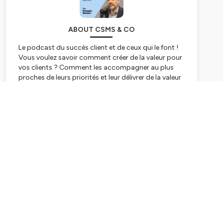
ABOUT CSMS & CO
Le podcast du succès client et de ceux qui le font !
Vous voulez savoir comment créer de la valeur pour
vos clients ? Comment les accompagner au plus
proches de leurs priorités et leur délivrer de la valeur
? Alors ce podcast est fait pour vous ! Partez à la
rencontre de ceux qui travaillent main dans la main
Subscribe
avec leurs clients pour déployer leurs projets et les
aider à transformer leurs organisations. Qu'ils soient
Customer Success Managers, Client Solutions
Manager ou Customer Support Manager, ils
partagent leurs histoires, leurs bonnes pratiques et
leurs succès pour vous aider à progresser ! Leurs
managers, clients et équipes sont aussi de la partie
pour donner encore plus de conseils pratiques et
activables immédiatement. Alors rejoignez nous !
Hébergé par Ausha. Visitez
ausha.co/politique-de-
confidentialite
pour plus d'informations.