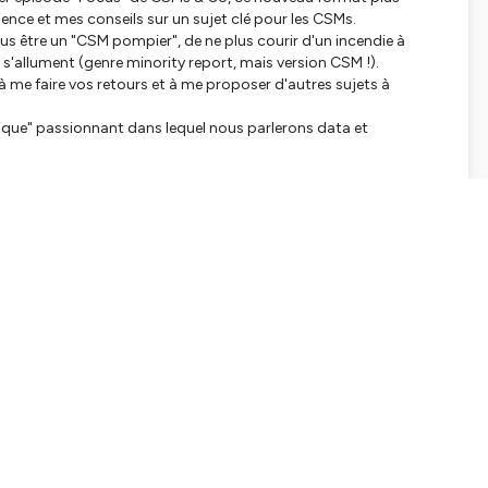
ence et mes conseils sur un sujet clé pour les CSMs.
lus être un "CSM pompier", de ne plus courir d'un incendie à
e s'allument (genre minority report, mais version CSM !).
à me faire vos retours et à me proposer d'autres sujets à
ique" passionnant dans lequel nous parlerons data et
tialite
pour plus d'informations.
SHARE
EMBED
Facebook
X (Twitter)
LinkedIn
WhatsApp
Email
Copy link