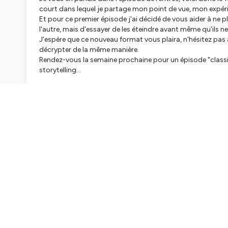
court dans lequel je partage mon point de vue, mon expéri
Et pour ce premier épisode j'ai décidé de vous aider à ne p
l'autre, mais d'essayer de les éteindre avant même qu'ils n
J'espère que ce nouveau format vous plaira, n'hésitez pas 
décrypter de la même manière.
Rendez-vous la semaine prochaine pour un épisode "class
storytelling...
Hébergé par Ausha. Visitez
ausha.co/politique-de-confiden