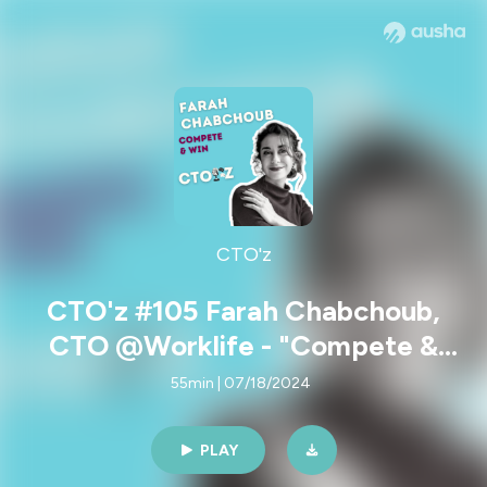
CTO'z
CTO'z #105 Farah Chabchoub,
CTO @Worklife - "Compete &
Win"
55min | 07/18/2024
PLAY