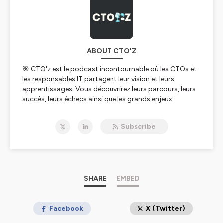
ABOUT CTO'Z
🎯
CTO'z
est le podcast incontournable où les CTOs et
les responsables IT partagent leur vision et leurs
apprentissages. Vous découvrirez leurs parcours, leurs
succès, leurs échecs ainsi que les grands enjeux
techniques d'aujourd'hui et de demain. Rien ne sera
laissé de côté : organisation, hypercroissance,
Subscribe
recrutement, management, sécurité... Tout y passera,
sans filtre et parfois sans transition 😉
Hébergé par Ausha. Visitez
ausha.co/politique-de-
confidentialite
pour plus d'informations.
SHARE
EMBED
Facebook
X (Twitter)