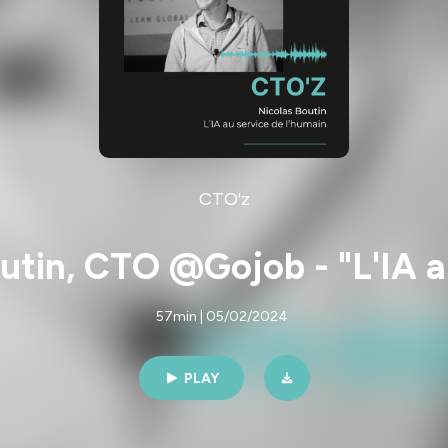
CTO'z
utin, CTO @Gojob - "L'IA au
57min | 05/02/2024
PLAY