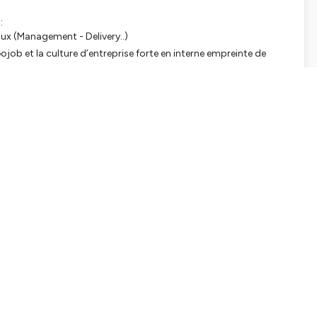
:
aux (Management - Delivery..)
job et la culture d’entreprise forte en interne empreinte de
nt :
té avec plus de 100 000 candidats, basé sur du LLM.
andidats/offres d’emplois, brevetés.
 à leurs IA pour éviter les hallucinations et prévenir le
nons d’ailleurs sur les tests qu’ils effectuent sur Mistral.
tionnement de leur IA dans le respect de l’AI Act.
n projet et sa mission. Un CTO dont la carrière bascule
embauche : Tu préfères être dev ou bizdev? Il avait alors
le dev. Comme quoi.. Savoir se laisser convaincre, c’est
dcast