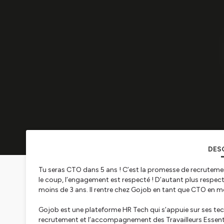
DES
Tu seras CTO dans 5 ans ! C’est la promesse de recruteme
le coup, l’engagement est respecté ! D’autant plus respec
moins de 3 ans. Il rentre chez Gojob en tant que CTO en m
Gojob est une plateforme HR Tech qui s’appuie sur ses tech
recrutement et l’accompagnement des Travailleurs Essentie