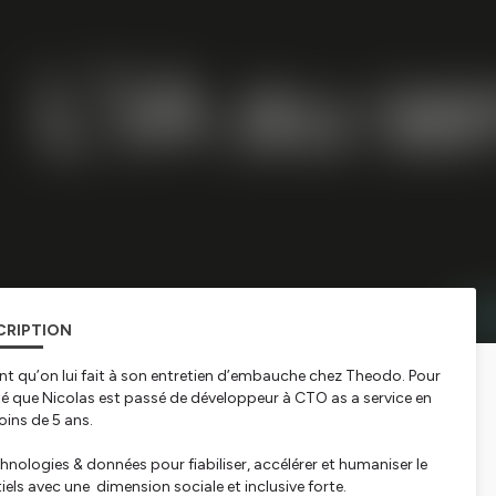
CRIPTION
nt qu’on lui fait à son entretien d’embauche chez Theodo. Pour
té que Nicolas est passé de développeur à CTO as a service en
oins de 5 ans.
nologies & données pour fiabiliser, accélérer et humaniser le
ls avec une dimension sociale et inclusive forte.