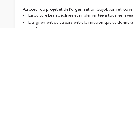
Au cœur du projet et de l’organisation Gojob, on retrouve 
La culture Lean déclinée et implémentée à tous les nive
L’alignement de valeurs entre la mission que se donne Go
bienveillance.
L’IA au cœur de leur produit. Nous évoquons notamme
Leur agent conversationnel en prod et qui a déjà discu
Les performances de leurs algorithmes de “Matching” C
L’introduction de “garde-fous” et solutions de monitoring
maximum de biais.
Leur veille technique sur les solutions IA / LLM. Nous reve
Leurs astuces pour introduire de “l’éthique” dans le fonc
Vous découvrirez dans ce podcast un CTO animé par so
sur une question à l’un de ses premiers entretiens d’
répondu… Bizdev. Puisil s’était laissé convaincre par 
aussi faire de beaux choix.
🙏 Merci à
Mathilde Ducrocq
pour son aide à la réalisation de ce po
Loris Lacarriere
pour la mise en relation