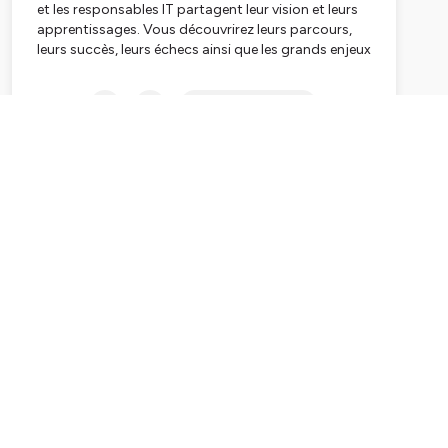
et les responsables IT partagent leur vision et leurs
apprentissages. Vous découvrirez leurs parcours,
leurs succès, leurs échecs ainsi que les grands enjeux
techniques d'aujourd'hui et de demain. Rien ne sera
laissé de côté : organisation, hypercroissance,
Subscribe
recrutement, management, sécurité... Tout y
passera, sans filtre et parfois sans transition 😉
Hébergé par Ausha. Visitez
ausha.co/politique-de-
confidentialite
pour plus d'informations.