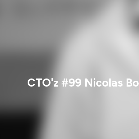
CTO'z #99 Nicolas Bo