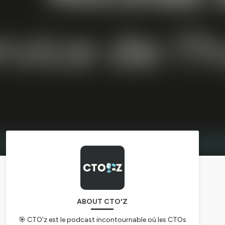
ABOUT CTO'Z
🎯
CTO'z
est le podcast incontournable où les CTOs