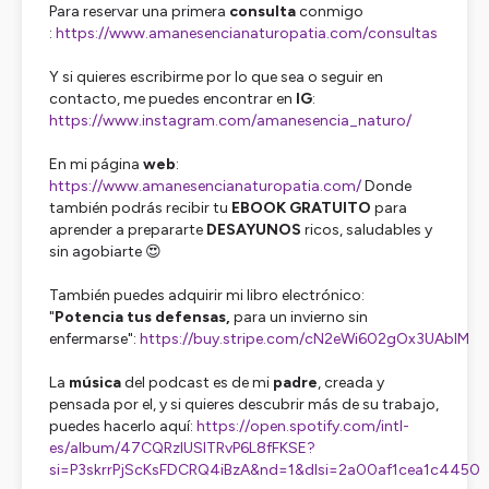
Para reservar una primera
consulta
conmigo
:
https://www.amanesencianaturopatia.com/consultas
Y si quieres escribirme por lo que sea o seguir en
contacto, me puedes encontrar en
IG
:
https://www.instagram.com/amanesencia_naturo/
En mi página
web
:
https://www.amanesencianaturopatia.com/
Donde
también podrás recibir tu
EBOOK GRATUITO
para
aprender a prepararte
DESAYUNOS
ricos, saludables y
sin agobiarte 😍
También puedes adquirir mi libro electrónico:
"
Potencia tus defensas,
para un invierno sin
enfermarse":
https://buy.stripe.com/cN2eWi602gOx3UAbIM
La
música
del podcast es de mi
padre
, creada y
pensada por el, y si quieres descubrir más de su trabajo,
puedes hacerlo aquí:
https://open.spotify.com/intl-
es/album/47CQRzlUSlTRvP6L8fFKSE?
si=P3skrrPjScKsFDCRQ4iBzA&nd=1&dlsi=2a00af1cea1c4450