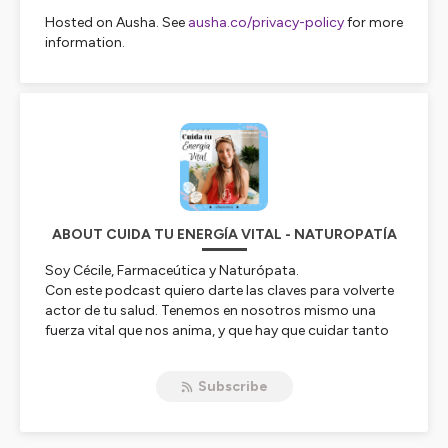
Hosted on Ausha. See
ausha.co/privacy-policy
for more
information.
ABOUT CUIDA TU ENERGÍA VITAL - NATUROPATÍA
Soy Cécile, Farmaceútica y Naturópata.
Con este podcast quiero darte las claves para volverte
actor de tu salud. Tenemos en nosotros mismo una
fuerza vital que nos anima, y que hay que cuidar tanto
para prevenir las enfermedades como para mejorar una
salud desequilibrada.
Subscribe
Soy francesa y vivo ahora en España, donde encuentro
menos productos naturales que en Francia, Alemania y
Suiza donde he estado viviendo. Por eso tengo muchas