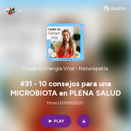
Cuida tu Energía Vital - Naturopatía
#31 - 10 consejos para una
MICROBIOTA en PLENA SALUD
11min | 07/05/2021
PLAY