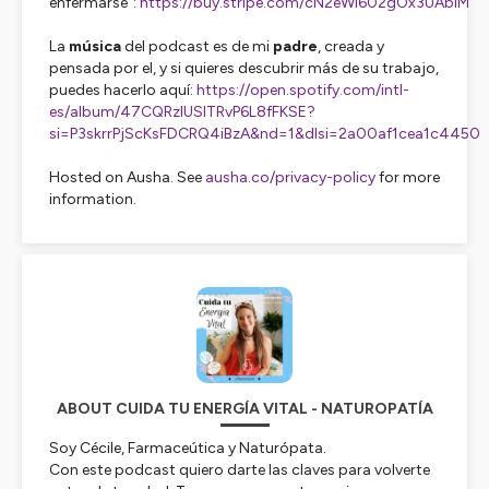
enfermarse":
https://buy.stripe.com/cN2eWi602gOx3UAbIM
La
música
del podcast es de mi
padre
, creada y
pensada por el, y si quieres descubrir más de su trabajo,
puedes hacerlo aquí:
https://open.spotify.com/intl-
es/album/47CQRzlUSlTRvP6L8fFKSE?
si=P3skrrPjScKsFDCRQ4iBzA&nd=1&dlsi=2a00af1cea1c4450
Hosted on Ausha. See
ausha.co/privacy-policy
for more
information.
ABOUT CUIDA TU ENERGÍA VITAL - NATUROPATÍA
Soy Cécile, Farmaceútica y Naturópata.
Con este podcast quiero darte las claves para volverte