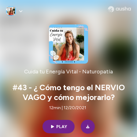
Cuida tu Energía Vital - Naturopatía
#43 - ¿ Cómo tengo el NERVIO
VAGO y cómo mejorarlo?
12min | 12/20/2021
PLAY