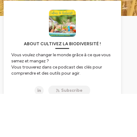
ABOUT CULTIVEZ LA BIODIVERSITÉ !
Vous voulez changer le monde grâce à ce que vous
semez et mangez ?
Vous trouverez dans ce podcast des clés pour
comprendre et des outils pour agir.
Selon la FAO, nous avons perdu 75 % de la
biodiversité cultivée entre 1900 et 2000, ce qui met
Subscribe
en péril l’alimentation mondiale. Dans ce contexte,
de plus en plus de personnes se mobilisent pour
redéployer
la biodiversité cultivée grâce à des semences
vivantes, et pour créer des systèmes alimentaires
plus écologiques et résilients.
Parce qu’on ne veut pas que les semences restent un