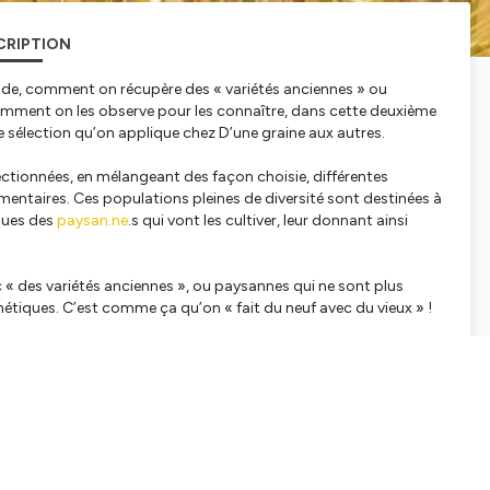
CRIPTION
sode, comment on récupère des « variétés anciennes » ou
omment on les observe pour les connaître, dans cette deuxième
e sélection qu’on applique chez D’une graine aux autres.
ctionnées, en mélangeant des façon choisie, différentes
limentaires. Ces populations pleines de diversité sont destinées à
iques des
paysan.ne
.s qui vont les cultiver, leur donnant ainsi
 « des variétés anciennes », ou paysannes qui ne sont plus
nétiques. C’est comme ça qu’on « fait du neuf avec du vieux » !
 voulait dire autogame et non allogame 😊
iveseed, 2021 :
https://www.liveseed.eu/wp-
ed-variety-mixtures-thanks-to-the-gene-bank-resources.pdf
de PEPS est disponible sur demande, n’hésitez pas à nous
is (Mobilising still diversity for minor cereals in west of France)