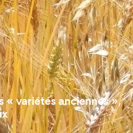
s « variétés anciennes »,
ux