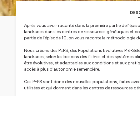
DES
Après vous avoir raconté dans la première partie de l’épi
landraces dans les centres de ressources génétiques et c
partie de l’épisode 10, on vous raconte la méthodologie d
Nous créons des PEPS, des Populations Evolutives Pré-Séle
landraces, selon les besoins des filières et des systèmes a
être évolutives, et adaptables aux conditions et aux prat
accès à plus d’autonomie semencière.
Ces PEPS sont donc des nouvelles populations, faites avec
utilisées et qui dorment dans les centres de ressources gé
Une petite erreur se cache dans l’épisode à 11 minutes, on
Références :
- Fiche (en anglais) « Practice Abstract » issue du projet L
content/uploads/2021/04/PA56_How-to-create-diversifi
- un poster plus détaillé sur la première expérimentation 
contacter pour nous le demander ! Il est par contre en angla