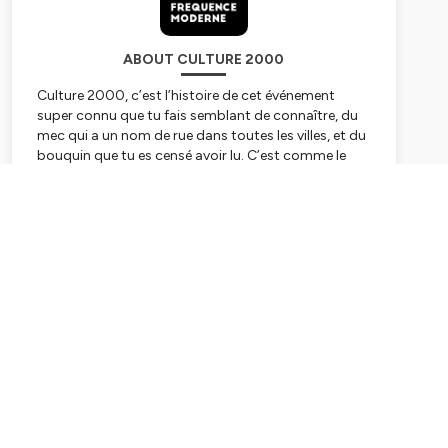
ABOUT CULTURE 2000
Culture 2000, c’est l’histoire de cet événement
super connu que tu fais semblant de connaître, du
mec qui a un nom de rue dans toutes les villes, et du
bouquin que tu es censé avoir lu. C’est comme le
Trivial Pursuit mais à la fin tu gagnes le camembert.
@Culture_2000
Subscribe
Hébergé par Ausha. Visitez
ausha.co/politique-de-
confidentialite
pour plus d'informations.