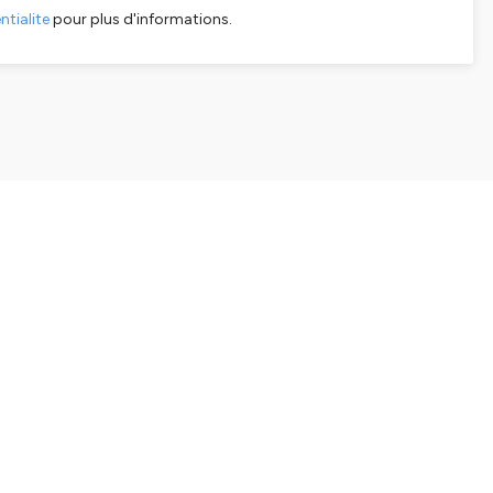
tialite
pour plus d'informations.
SHARE
EMBED
Facebook
X (Twitter)
LinkedIn
WhatsApp
Email
Copy link