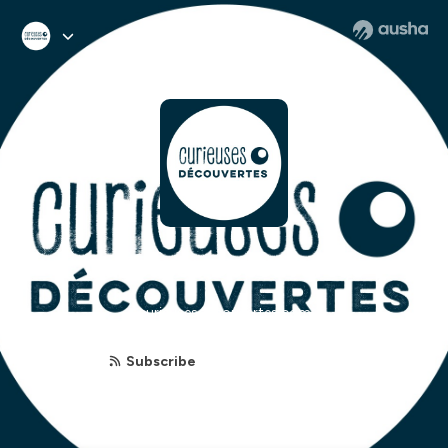
Curieuses Découvertes
curieusesdecouvertes.com
Subscribe