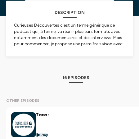
DESCRIPTION
Curieuses Découvertes
c’est un terme générique de
podcast qui, à terme, va réunir plusieurs formats avec
notamment des documentaires et des interviews. Mais
pour commencer, je propose une première saison avec
un format qui fut mon tout premier souhait à la genèse
de ce projet, nous promener dans Paris. Ces balades
sont en fait un prétexte pour nourrir notre curiosité en
explorant de nombreuses thématiques comme
l'
histoire
, la
musique
, le
cinéma
, les
séries
et j'en
16 EPISODES
passe !
Hébergé par Ausha. Visitez
ausha.co/politique-de-
confidentialite
pour plus d'informations.
OTHER EPISODES
Teaser
Play