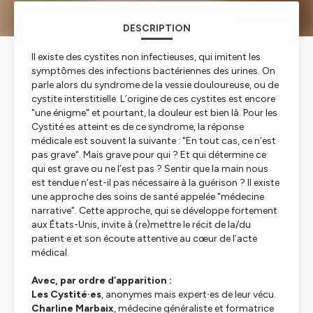
DESCRIPTION
Il existe des cystites non infectieuses, qui imitent les
symptômes des infections bactériennes des urines. On
parle alors du syndrome de la vessie douloureuse, ou de
cystite interstitielle. L’origine de ces cystites est encore
"une énigme" et pourtant, la douleur est bien là. Pour les
Cystité·es atteint·es de ce syndrome, la réponse
médicale est souvent la suivante : "En tout cas, ce n’est
pas grave". Mais grave pour qui ? Et qui détermine ce
qui est grave ou ne l’est pas ? Sentir que la main nous
est tendue n’est-il pas nécessaire à la guérison ? Il existe
une approche des soins de santé appelée "médecine
narrative". Cette approche, qui se développe fortement
aux États-Unis, invite à (re)mettre le récit de la/du
patient·e et son écoute attentive au cœur de l’acte
médical.
Avec, par ordre d’apparition :
Les Cystité·es
, anonymes mais expert
·
es de leur vécu.
Charline Marbaix
, médecine généraliste et formatrice