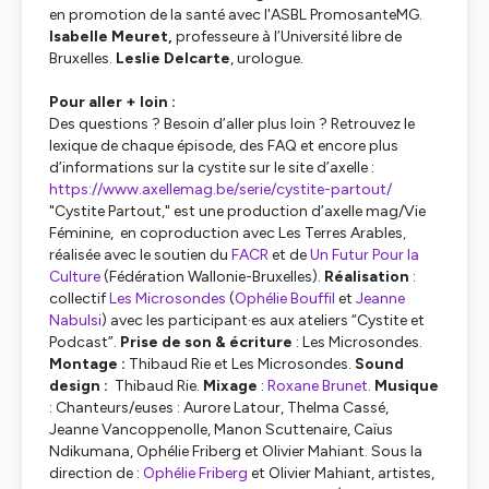
en promotion de la santé avec l'ASBL PromosanteMG.
Isabelle Meuret,
professeure à l’Université libre de
Bruxelles.
Leslie Delcarte
, urologue.
Pour aller + loin :
Des questions ? Besoin d’aller plus loin ? Retrouvez le
lexique de chaque épisode, des FAQ et encore plus
d’informations sur la cystite sur le site
d’axelle
:
https://www.axellemag.be/serie/cystite-partout/
"Cystite Partout," est une production d’axelle mag/Vie
Féminine, en coproduction avec Les Terres Arables
,
réalisée avec le soutien du
FACR
et de
Un Futur Pour la
Culture
(Fédération Wallonie-Bruxelles).
Réalisation
:
collectif
Les Microsondes
(
Ophélie Bouffil
et
Jeanne
Nabulsi
) avec les participant·es aux ateliers “Cystite et
Podcast”.
Prise de son & écriture
: Les Microsondes.
Montage :
Thibaud Rie et Les Microsondes.
Sound
design :
Thibaud Rie.
Mixage
:
Roxane Brunet
.
Musique
: Chanteurs/euses : Aurore Latour, Thelma Cassé,
Jeanne Vancoppenolle, Manon Scuttenaire, Caïus
Ndikumana, Ophélie Friberg et Olivier Mahiant. Sous la
direction de :
Ophélie Friberg
et Olivier Mahiant, artistes,