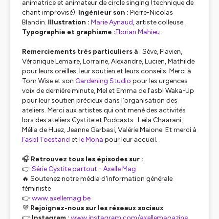
animatrice et animateur de circle singing (technique de
chant improvisé).
Ingénieur son :
Pierre-Nicolas
Blandin.
Illustration
:
Marie Aynaud
, artiste colleuse.
Typographie et graphisme :
Florian Mahieu
.
Remerciements très particuliers à
: Sève, Flavien,
Véronique Lemaire, Lorraine, Alexandre, Lucien, Mathilde
pour leurs oreilles, leur soutien et leurs conseils. Merci à
Tom Wise et son
Gardening Studio
pour les urgences
voix de dernière minute, Mel et Emma de l’asbl Waka-Up
pour leur soutien précieux dans l’organisation des
ateliers. Merci aux artistes qui ont mené des activités
lors des ateliers Cystite et Podcasts : Leïla Chaarani,
Mélia de Huez, Jeanne Garbasi, Valérie Maione. Et merci à
l’asbl Toestand
et
le Mona
pour leur accueil.
🎧
Retrouvez tous les épisodes sur :
👉
Série Cystite partout - Axelle Mag
🔥 Soutenez notre média d'information générale
féministe
👉
www.axellemag.be
💜
Rejoignez-nous sur les réseaux sociaux
👉
Instagram :
www.instagram.com/axellemagazine