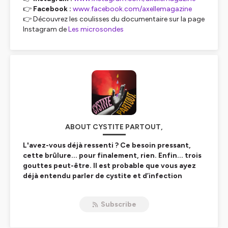
👉
Facebook :
www.facebook.com/axellemagazine
👉 Découvrez les coulisses du documentaire sur la page
Instagram de
Les microsondes
ABOUT CYSTITE PARTOUT,
L'avez-vous déjà ressenti ? Ce besoin pressant,
cette brûlure... pour finalement, rien. Enfin... trois
gouttes peut-être. Il est probable que vous ayez
déjà entendu parler de cystite et d’infection
urinaire, qui touchent 50 % des femmes au moins
une fois dans leur vie. Peu considérée par la
Subscribe
médecine, cette pathologie largement répandue
méritait bien un podcast !