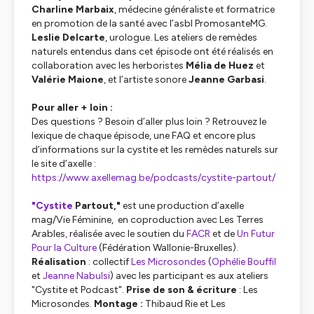
Charline Marbaix
, médecine généraliste et formatrice
en promotion de la santé avec l’asbl PromosanteMG.
Leslie Delcarte
, urologue. Les ateliers de remèdes
naturels entendus dans cet épisode ont été réalisés en
collaboration avec les herboristes
Mélia de Huez
et
Valérie Maione
, et l’artiste sonore
Jeanne Garbasi
.
Pour aller + loin :
Des questions ? Besoin d’aller plus loin ? Retrouvez le
lexique de chaque épisode, une FAQ et encore plus
d’informations sur la cystite et les remèdes naturels sur
le site d’
axelle
:
https://www.axellemag.be/podcasts/cystite-partout/
"Cystite
Partout,"
est une production d’axelle
mag/Vie Féminine, en coproduction avec Les Terres
Arables
,
réalisée avec le soutien du
FACR
et de
Un Futur
Pour la Culture
(Fédération Wallonie-Bruxelles).
Réalisation
: collectif
Les Microsondes
(
Ophélie Bouffil
et
Jeanne Nabulsi
) avec les participant·es aux ateliers
"Cystite et Podcast".
Prise de son & écriture
: Les
Microsondes.
Montage :
Thibaud Rie et Les