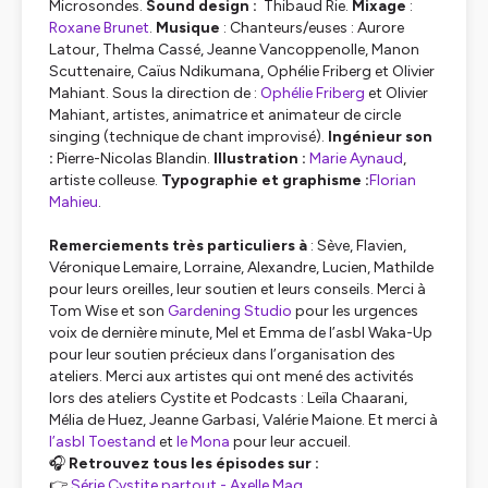
Microsondes.
Sound design :
Thibaud Rie.
Mixage
:
Roxane Brunet
.
Musique
: Chanteurs/euses : Aurore
Latour, Thelma Cassé, Jeanne Vancoppenolle, Manon
Scuttenaire, Caïus Ndikumana, Ophélie Friberg et Olivier
Mahiant. Sous la direction de :
Ophélie Friberg
et Olivier
Mahiant, artistes, animatrice et animateur de circle
singing (technique de chant improvisé).
Ingénieur son
:
Pierre-Nicolas Blandin.
Illustration
:
Marie Aynaud
,
artiste colleuse.
Typographie et graphisme :
Florian
Mahieu
.
Remerciements très particuliers à
: Sève, Flavien,
Véronique Lemaire, Lorraine, Alexandre, Lucien, Mathilde
pour leurs oreilles, leur soutien et leurs conseils. Merci à
Tom Wise et son
Gardening Studio
pour les urgences
voix de dernière minute, Mel et Emma de l’asbl Waka-Up
pour leur soutien précieux dans l’organisation des
ateliers. Merci aux artistes qui ont mené des activités
lors des ateliers Cystite et Podcasts : Leïla Chaarani,
Mélia de Huez, Jeanne Garbasi, Valérie Maione. Et merci à
l’asbl Toestand
et
le Mona
pour leur accueil.
🎧
Retrouvez tous les épisodes sur :
👉
Série Cystite partout - Axelle Mag