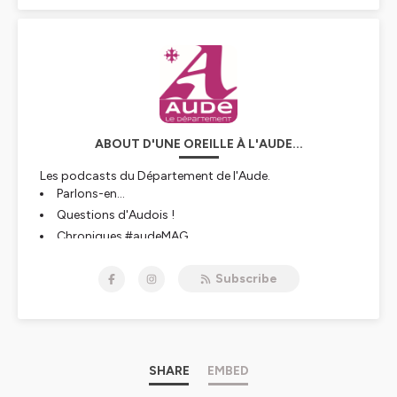
ABOUT D'UNE OREILLE À L'AUDE...
Les podcasts du Département de l'Aude.
Parlons-en...
Questions d'Audois !
Chroniques #audeMAG
Retrouvez vos rendez-vous avec nos experts autour de
thématiques sociétales, de sujets d'actualité, de
Subscribe
questions que vous nous posez... On s'y attarde et on y
répond sans détour !
Hébergé par Ausha. Visitez
ausha.co/politique-de-
confidentialite
pour plus d'informations.
SHARE
EMBED