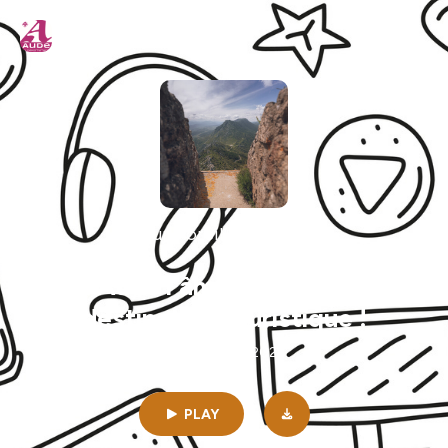
D'une oreille à l'Aude...
L'Aude l'âme sud comme
destination touristique !
06min | 05/13/2026
PLAY