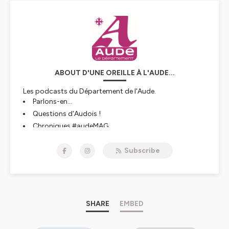
ABOUT D'UNE OREILLE À L'AUDE...
Les podcasts du Département de l'Aude.
Parlons-en...
Questions d'Audois !
Chroniques #audeMAG
Retrouvez vos rendez-vous avec nos experts autour de
thématiques sociétales, de sujets d'actualité, de
Subscribe
questions que vous nous posez... On s'y attarde et on y
répond sans détour !
Hébergé par Ausha. Visitez
ausha.co/politique-de-
confidentialite
pour plus d'informations.
SHARE
EMBED