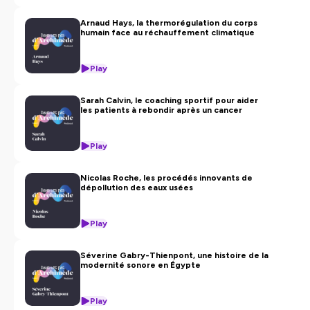
Montage
Merry Royer
Arnaud Hays, la thermorégulation du corps
humain face au réchauffement climatique
Mix audio
HDV en collaboration avec le studio Kasanostra
Play
Création de l’identité sonore
Sarah Calvin, le coaching sportif pour aider
HDV
les patients à rebondir après un cancer
Retrouvez Aix Marseille Université (amU) sur les
Play
réseaux
:
LinkedIn
-
Instagram
-
Facebook
-
Bluesky
.
Hébergé par Ausha. Visitez
ausha.co/politique-de-
Nicolas Roche, les procédés innovants de
dépollution des eaux usées
confidentialite
pour plus d'informations.
Play
Séverine Gabry-Thienpont, une histoire de la
modernité sonore en Égypte
Play