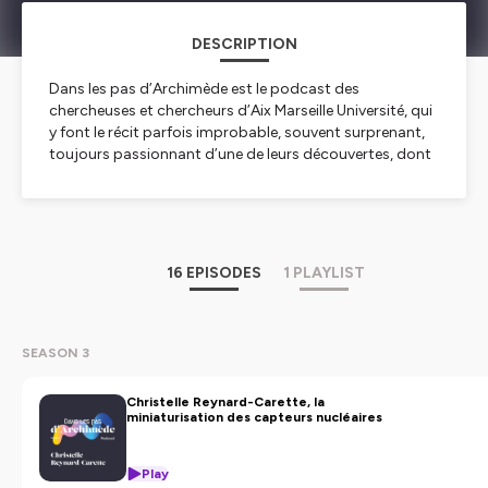
DESCRIPTION
Dans les pas d’Archimède
est le podcast des
chercheuses et chercheurs d’Aix Marseille Université, qui
y font le récit parfois improbable, souvent surprenant,
toujours passionnant d’une de leurs découvertes, dont
chacune contribue, à sa manière, à la compréhension
du monde d’aujourd’hui et ouvre des perspectives dans
celui de demain.
Conception
16 EPISODES
1 PLAYLIST
Charlotte Henry de Villeneuve, en collaboration avec
Clara Bufi, Directrice de la Communication d’amU,
Vincent Veillon et Fanny Trifilieff, Chargés de
communication scientifique amU
SEASON 3
Réalisation
Christelle Reynard-Carette, la
Charlotte Henry de Villeneuve et Merry Royer dans les
miniaturisation des capteurs nucléaires
studios de l’EJCAM, École de Journalisme et de
Communication d’Aix-Marseille
Play