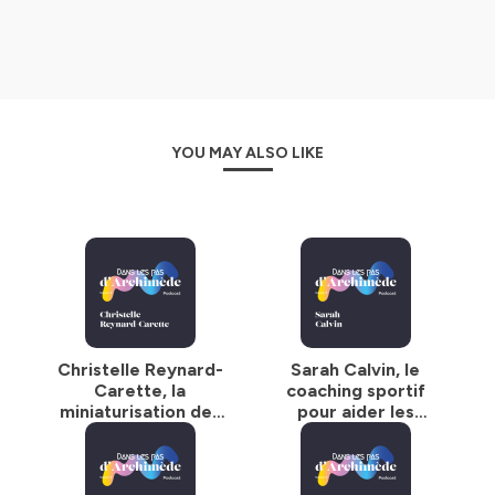
Mix audio
HDV en collaboration avec le studio Kasanostra
Création de l’identité sonore
HDV
YOU MAY ALSO LIKE
Retrouvez Aix Marseille Université (amU) sur les
réseaux
:
LinkedIn
-
Instagram
-
Facebook
-
Bluesky
.
Hébergé par Ausha. Visitez
ausha.co/politique-de-
confidentialite
pour plus d'informations.
Christelle Reynard-
Sarah Calvin, le
Carette, la
coaching sportif
miniaturisation des
pour aider les
capteurs nucléaires
patients à rebondir
après un cancer