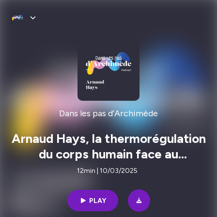
Dans les pas d'Archimède
Arnaud Hays, la thermorégulation
du corps humain face au
réchauffement climatique
12min | 10/03/2025
PLAY