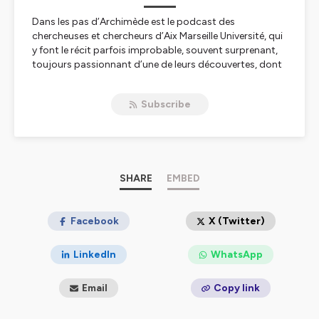
Dans les pas d’Archimède
est le podcast des
chercheuses et chercheurs d’Aix Marseille Université, qui
y font le récit parfois improbable, souvent surprenant,
toujours passionnant d’une de leurs découvertes, dont
chacune contribue, à sa manière, à la compréhension
du monde d’aujourd’hui et ouvre des perspectives dans
Subscribe
celui de demain.
Conception
Charlotte Henry de Villeneuve, en collaboration avec
Clara Bufi, Directrice de la Communication d’amU,
Vincent Veillon et Fanny Trifilieff, Chargés de
SHARE
EMBED
communication scientifique amU
Réalisation
Facebook
X (Twitter)
Charlotte Henry de Villeneuve et Merry Royer dans les
studios de l’EJCAM, École de Journalisme et de
LinkedIn
WhatsApp
Communication d’Aix-Marseille
Email
Copy link
Montage
Merry Royer