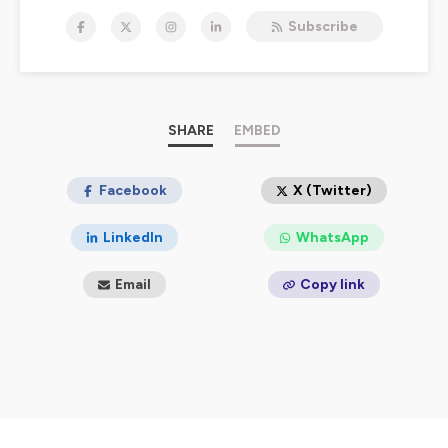
celles qui font la bande dessinée aujourd'hui sous la
Subscribe
forme d'une interview !
Dans ma bulle est un podcast du site aVoir aLire,
spécalisé dans culture depuis plus de vingt ans. L'équipe
viendra à chaque épisode parler de ses coups de coeur
BD !
L'émission est présentée par Jérôme Vincent
SHARE
EMBED
Facebook
X (Twitter)
Hébergé par Ausha. Visitez
ausha.co/politique-de-
confidentialite
pour plus d'informations.
LinkedIn
WhatsApp
Email
Copy link