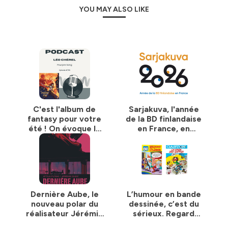
YOU MAY ALSO LIKE
C'est l'album de
Sarjakuva, l'année
fantasy pour votre
de la BD finlandaise
été ! On évoque le
en France, en
premier tome de
compagnie de Kirsi
Pourpre Sang avec
Kinnumen. Dans ma
Léo Chérel. Dans
bulle #765
ma bulle #766
Dernière Aube, le
L’humour en bande
nouveau polar du
dessinée, c’est du
réalisateur Jérémie
sérieux. Regard
Guez en BD ! Dans
croisé entre