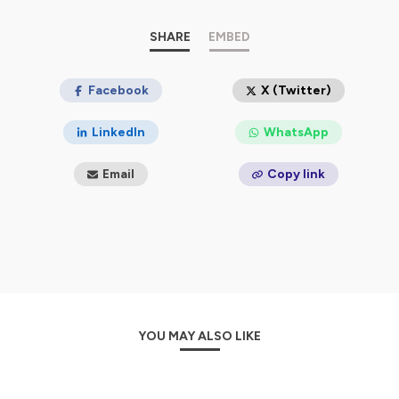
https://smartlink.ausha.co/danslombresdeslegendes
📧
chandleyr@danslombredeslegendes.fr
SHARE
EMBED
Facebook
X (Twitter)
Hébergé par Ausha. Visitez
ausha.co/politique-de-
LinkedIn
WhatsApp
confidentialite
pour plus d'informations.
Email
Copy link
YOU MAY ALSO LIKE