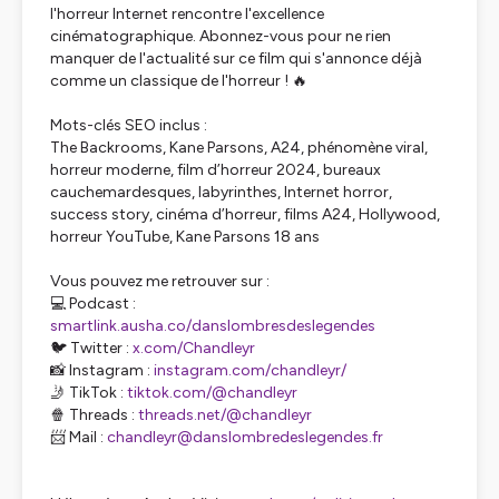
l'horreur Internet rencontre l'excellence
cinématographique. Abonnez-vous pour ne rien
manquer de l'actualité sur ce film qui s'annonce déjà
comme un classique de l'horreur ! 🔥
Mots-clés SEO inclus :
The Backrooms, Kane Parsons, A24, phénomène viral,
horreur moderne, film d’horreur 2024, bureaux
cauchemardesques, labyrinthes, Internet horror,
success story, cinéma d’horreur, films A24, Hollywood,
horreur YouTube, Kane Parsons 18 ans
Vous pouvez me retrouver sur :
💻 Podcast :
smartlink.ausha.co/danslombresdeslegendes
🐦 Twitter :
x.com/Chandleyr
📸 Instagram :
instagram.com/chandleyr/
🤳 TikTok :
tiktok.com/@chandleyr
🍿 Threads :
threads.net/@chandleyr
📨 Mail :
chandleyr@danslombredeslegendes.fr