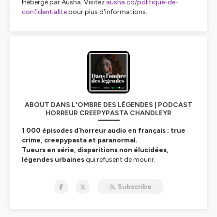
Hébergé par Ausha. Visitez
ausha.co/politique-de-
confidentialite
pour plus d'informations.
ABOUT DANS L'OMBRE DES LÉGENDES | PODCAST
HORREUR CREEPYPASTA CHANDLEYR
1 000 épisodes d’horreur audio en français : true
crime, creepypasta et paranormal.
Tueurs en série, disparitions non élucidées,
légendes urbaines
qui refusent de mourir.
Chandleyr ne raconte pas des histoires — il réveille vos
peurs les plus enfouies.
Subscribe
Ici, la réalité dérape. Le
surnaturel
vous observe.
Ce n’est pas un podcast. C’est un rituel.
🎧 Écouter :