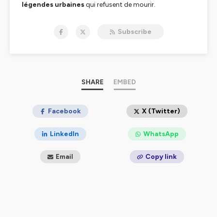
légendes urbaines
qui refusent de mourir.
Chandleyr ne raconte pas des histoires — il réveille vos
peurs les plus enfouies.
Subscribe
Ici, la réalité dérape. Le
surnaturel
vous observe.
Ce n’est pas un podcast. C’est un rituel.
🎧 Écouter :
https://smartlink.ausha.co/danslombresdeslegendes
📧
chandleyr@danslombredeslegendes.fr
SHARE
EMBED
Facebook
X (Twitter)
Hébergé par Ausha. Visitez
ausha.co/politique-de-
LinkedIn
WhatsApp
confidentialite
pour plus d'informations.
Email
Copy link