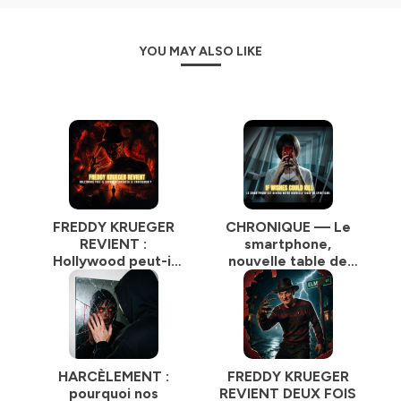
YOU MAY ALSO LIKE
FREDDY KRUEGER
CHRONIQUE — Le
REVIENT :
smartphone,
Hollywood peut-il
nouvelle table de
encore réinventer
spiritisme : et si vos
le cauchemar ? |
vœux pouvaient
Podcast Horreur
tuer | Podcast
Horreur
HARCÈLEMENT :
FREDDY KRUEGER
pourquoi nos
REVIENT DEUX FOIS