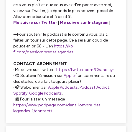
cela vous plait et que vous avez d'en parler avec moi,
venez sur Twitter, je réponds le plus souvent possible.
Allez bonne écoute et à bientôt.
Me suivre sur Twitter
|
Me suivre sur Instagram
|
➡️Pour soutenir le podcast si le contenu vous plaît,
faites un tour sur cette page. Cela sera un coup de
pouce en or 66 > Lien
https://ko-
fi.com/danslombredeslegendes
CONTACT-ABONNEMENT
· Me suivre sur Twitter ;
https://twitter.com/Chandleyr
· 😎 Soutenir l’émission sur
Apple
( un commentaire ou
des étoiles, cela fait toujours plaisir)
· 🎧 S’abonner par
Apple Podcasts
,
Podcast Addict
,
Spotify
,
Google Podcasts
...
· 📰 Pour laisser un message :
https://www.podpage.com/dans-lombre-des-
legendes-1/contact/