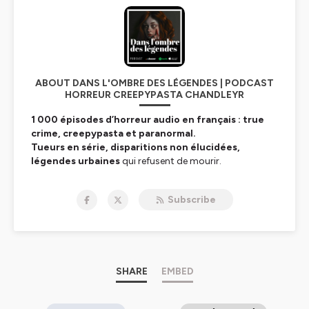
ABOUT DANS L'OMBRE DES LÉGENDES | PODCAST
HORREUR CREEPYPASTA CHANDLEYR
1 000 épisodes d’horreur audio en français : true
crime, creepypasta et paranormal.
Tueurs en série, disparitions non élucidées,
légendes urbaines
qui refusent de mourir.
Chandleyr ne raconte pas des histoires — il réveille vos
peurs les plus enfouies.
Subscribe
Ici, la réalité dérape. Le
surnaturel
vous observe.
Ce n’est pas un podcast. C’est un rituel.
🎧 Écouter :
https://smartlink.ausha.co/danslombresdeslegendes
📧
chandleyr@danslombredeslegendes.fr
SHARE
EMBED