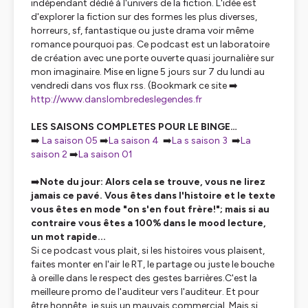
indépendant dédié à l'univers de la fiction. L'idée est
d'explorer la fiction sur des formes les plus diverses,
horreurs, sf, fantastique ou juste drama voir même
romance pourquoi pas. Ce podcast est un laboratoire
de création avec une porte ouverte quasi journalière sur
mon imaginaire. Mise en ligne 5 jours sur 7 du lundi au
vendredi dans vos flux rss. (Bookmark ce site ➡️
http://www.danslombredeslegendes.fr
LES SAISONS COMPLETES POUR LE BINGE…
➡️
La saison 05
➡️
La saison 4
➡️
La s saison 3
➡️
La
saison 2
➡️
La saison 01
➡️
Note du jour: Alors cela se trouve, vous ne lirez
jamais ce pavé. Vous êtes dans l'histoire et le texte
vous êtes en mode "on s'en fout frère!"; mais si au
contraire vous êtes a 100% dans le mood lecture,
un mot rapide...
Si ce podcast vous plait, si les histoires vous plaisent,
faites monter en l'air le RT, le partage ou juste le bouche
à oreille dans le respect des gestes barrières.C'est la
meilleure promo de l'auditeur vers l'auditeur. Et pour
être honnête, je suis un mauvais commercial. Mais si