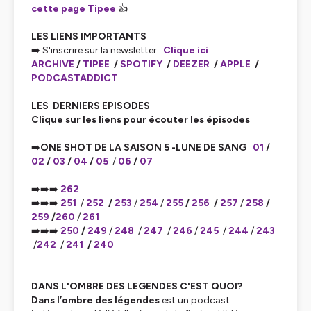
cette page Tipee
👍
LES LIENS IMPORTANTS
➡️ S'inscrire sur la newsletter :
Clique ici
ARCHIVE
/
TIPEE
/
SPOTIFY
/
DEEZER
/
APPLE
/
PODCASTADDICT
LES DERNIERS EPISODES
Clique sur les liens pour écouter les épisodes
➡️
ONE SHOT DE LA SAISON 5 -LUNE DE SANG
01
/
02
/
03
/
04
/
05
/
06
/
07
➡️➡️➡️
262
➡️➡️➡️
251
/
252
/
253
/
254
/
255
/
256
/
257
/
258
/
259
/
260
/
261
➡️➡️➡️
250
/
249
/
248
/
247
/
246
/
245
/
244
/
243
/
242
/
241
/
240
DANS L'OMBRE DES LEGENDES C'EST QUOI?
Dans l’ombre des légendes
est un podcast