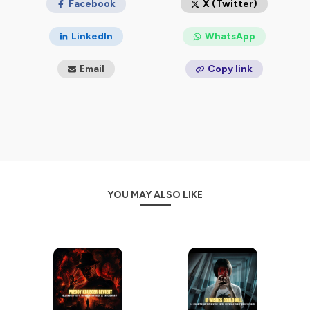
Facebook
X (Twitter)
Hébergé par Ausha. Visitez
ausha.co/politique-de-
LinkedIn
WhatsApp
confidentialite
pour plus d'informations.
Email
Copy link
YOU MAY ALSO LIKE