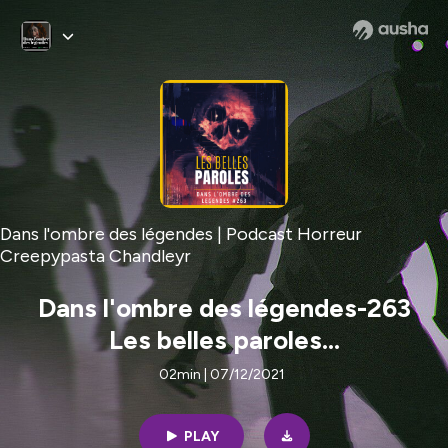
Dans l'ombre des légendes | Podcast Horreur
Creepypasta Chandleyr
Dans l'ombre des légendes-263
Les belles paroles...
02min | 07/12/2021
PLAY