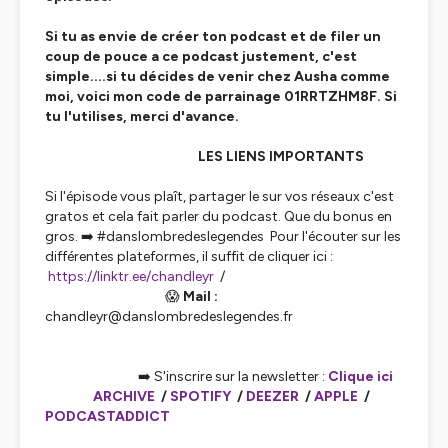
Si tu as envie de créer ton podcast et de filer un
coup de pouce a ce podcast justement, c'est
simple....si tu décides de venir chez Ausha comme
moi, voici mon code de parrainage 01RRTZHM8F. Si
tu l'utilises, merci d'avance.
LES LIENS IMPORTANTS
Si l'épisode vous plaît, partager le sur vos réseaux c'est
gratos et cela fait parler du podcast. Que du bonus en
gros. ➡️ #danslombredeslegendes Pour l'écouter sur les
différentes plateformes, il suffit de cliquer ici :
https://linktr.ee/chandleyr
/
😱
Mail :
chandleyr@danslombredeslegendes.fr
➡️ S'inscrire sur la newsletter :
Clique ici
ARCHIVE
/
SPOTIFY
/
DEEZER
/
APPLE
/
PODCASTADDICT