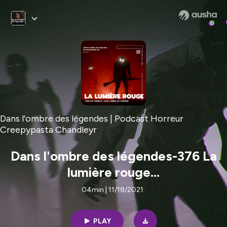
Dans l'ombre des légendes | Podcast Horreur
Creepypasta Chandleyr
Dans l'ombre des légendes-376 La
lumière rouge...
04min | 11/18/2021
PLAY