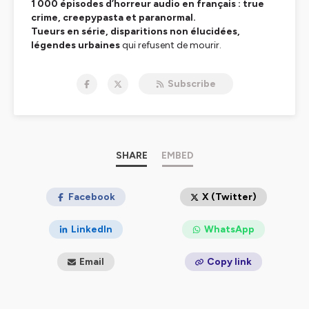
1 000 épisodes d’horreur audio en français : true
crime, creepypasta et paranormal.
Tueurs en série, disparitions non élucidées,
légendes urbaines
qui refusent de mourir.
Chandleyr ne raconte pas des histoires — il réveille vos
peurs les plus enfouies.
Subscribe
Ici, la réalité dérape. Le
surnaturel
vous observe.
Ce n’est pas un podcast. C’est un rituel.
🎧 Écouter :
https://smartlink.ausha.co/danslombresdeslegendes
📧
chandleyr@danslombredeslegendes.fr
SHARE
EMBED
Facebook
X (Twitter)
Hébergé par Ausha. Visitez
ausha.co/politique-de-
LinkedIn
WhatsApp
confidentialite
pour plus d'informations.
Email
Copy link