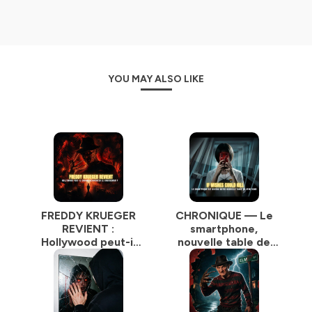
YOU MAY ALSO LIKE
FREDDY KRUEGER
CHRONIQUE — Le
REVIENT :
smartphone,
Hollywood peut-il
nouvelle table de
encore réinventer
spiritisme : et si vos
le cauchemar ? |
vœux pouvaient
Podcast Horreur
tuer | Podcast
Horreur