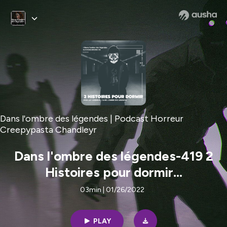
Dans l'ombre des légendes | Podcast Horreur
Creepypasta Chandleyr
Dans l'ombre des légendes-419 2
Histoires pour dormir...
03min | 01/26/2022
PLAY