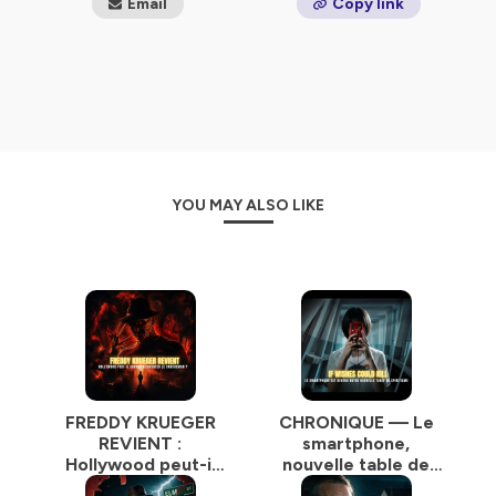
Email
Copy link
YOU MAY ALSO LIKE
FREDDY KRUEGER
CHRONIQUE — Le
REVIENT :
smartphone,
Hollywood peut-il
nouvelle table de
encore réinventer
spiritisme : et si vos