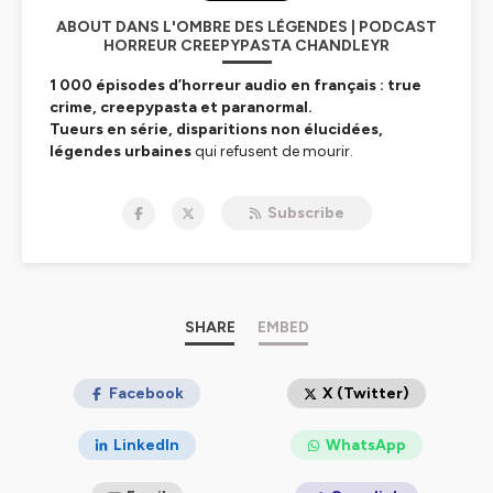
ABOUT DANS L'OMBRE DES LÉGENDES | PODCAST
HORREUR CREEPYPASTA CHANDLEYR
1 000 épisodes d’horreur audio en français : true
crime, creepypasta et paranormal.
Tueurs en série, disparitions non élucidées,
légendes urbaines
qui refusent de mourir.
Chandleyr ne raconte pas des histoires — il réveille vos
peurs les plus enfouies.
Subscribe
Ici, la réalité dérape. Le
surnaturel
vous observe.
Ce n’est pas un podcast. C’est un rituel.
🎧 Écouter :
https://smartlink.ausha.co/danslombresdeslegendes
📧
chandleyr@danslombredeslegendes.fr
SHARE
EMBED
Facebook
X (Twitter)
Hébergé par Ausha. Visitez
ausha.co/politique-de-
LinkedIn
WhatsApp
confidentialite
pour plus d'informations.