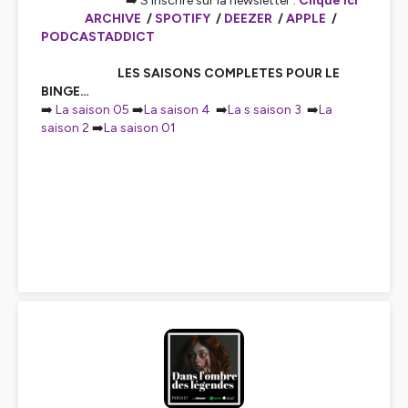
➡️ S'inscrire sur la newsletter :
Clique ici
ARCHIVE
/
SPOTIFY
/
DEEZER
/
APPLE
/
PODCASTADDICT
LES SAISONS COMPLETES POUR LE
BINGE…
➡️
La saison 05
➡️
La saison 4
➡️
La s saison 3
➡️
La
saison 2
➡️
La saison 01