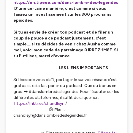
https://en.tipeee.com/dans-lombre-des-legendes
D'une certaine manière, c'est comme si vous
faisiez un investissement sur les 300 prochains
épisodes.
Si tu as envie de créer ton podcast et de filer un
coup de pouce a ce podcast justement, c'est
simple....si tu décides de venir chez Ausha comme
moi, voici mon code de parrainage 01RRTZHM8F. Si
tu l'utilises, merci d'avance.
LES LIENS IMPORTANTS
Si l'épisode vous plaît, partager le sur vos réseaux c'est
gratos et cela fait parler du podcast. Que du bonus en
gros. ➡️ #danslombredeslegendes Pour l'écouter sur les
différentes plateformes, il suffit de cliquer ici :
https://linktr.ee/chandleyr
/
😱
Mail :
chandleyr@danslombredeslegendes.fr