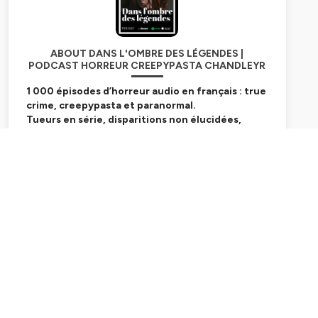
ABOUT DANS L'OMBRE DES LÉGENDES |
PODCAST HORREUR CREEPYPASTA CHANDLEYR
1 000 épisodes d’horreur audio en français : true
crime, creepypasta et paranormal.
Tueurs en série, disparitions non élucidées,
légendes urbaines
qui refusent de mourir.
Chandleyr ne raconte pas des histoires — il réveille
vos peurs les plus enfouies.
Subscribe
Ici, la réalité dérape. Le
surnaturel
vous observe.
Ce n’est pas un podcast. C’est un rituel.
🎧 Écouter :
https://smartlink.ausha.co/danslombresdeslegendes
📧
chandleyr@danslombredeslegendes.fr