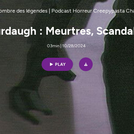
'ombre des légendes | Podcast Horreur Creepypasta Ch
urdaugh : Meurtres, Scand
03min | 10/28/2024
PLAY