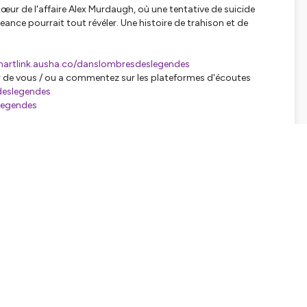
œur de l'affaire Alex Murdaugh, où une tentative de suicide
ance pourrait tout révéler. Une histoire de trahison et de
martlink.ausha.co/danslombresdeslegendes
our de vous / ou a commentez sur les plateformes d'écoutes
deslegendes
legendes
tialite
pour plus d'informations.
SHARE
EMBED
Facebook
X (Twitter)
LinkedIn