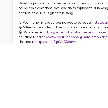
Quand le pouvoir cache des secrets mortels : plongez au c
soulève des questions, des scandales explosent, et la venge
corruption qui vous glacera le sang...
🎧 Pour ne rien manquer des nouveaux épisodes
https://s
🎧 N'hésitez pas si le podcast vous plait a en parlez aut
🎧 S'abonner ►
https://smartlink.ausha.co/danslombres
Youtube ►
https://www.youtube.com/@Danslombredes
Linktree ►
https://t.co/qoVKQXebwc
Mail ► chandleyr@danslombredeslegendes.fr
Hébergé par Ausha. Visitez
ausha.co/politique-de-confiden