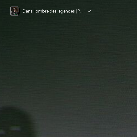
Dans l'ombre des légendes | Podcast Horreur Creepypasta Chandleyr