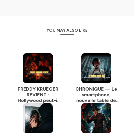
YOU MAY ALSO LIKE
FREDDY KRUEGER
CHRONIQUE — Le
REVIENT :
smartphone,
Hollywood peut-il
nouvelle table de
encore réinventer
spiritisme : et si vos
le cauchemar ? |
vœux pouvaient
Podcast Horreur
tuer | Podcast
Horreur