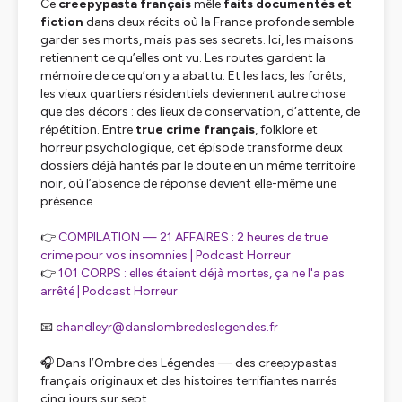
Ce
creepypasta français
mêle
faits documentés et
fiction
dans deux récits où la France profonde semble
garder ses morts, mais pas ses secrets. Ici, les maisons
retiennent ce qu’elles ont vu. Les routes gardent la
mémoire de ce qu’on y a abattu. Et les lacs, les forêts,
les vieux quartiers résidentiels deviennent autre chose
que des décors : des lieux de conservation, d’attente, de
répétition. Entre
true crime français
, folklore et
horreur psychologique, cet épisode transforme deux
dossiers déjà hantés par le doute en un même territoire
noir, où l’absence de réponse devient elle-même une
présence.
👉
COMPILATION — 21 AFFAIRES : 2 heures de true
crime pour vos insomnies | Podcast Horreur
👉
101 CORPS : elles étaient déjà mortes, ça ne l'a pas
arrêté | Podcast Horreur
📧
chandleyr@danslombredeslegendes.fr
🎧 Dans l’Ombre des Légendes — des creepypastas
français originaux et des histoires terrifiantes narrés
cinq jours sur sept.