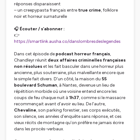
réponses disparaissent
– un creepypasta français entre
true crime
, folklore
noir et horreur surnaturelle
🎧
Écouter / s’abonner :
👉
https://smartlink.ausha.co/danslombresdeslegendes
Dans cet épisode de
podcast horreur français
,
Chandleyr réunit
deux affaires criminelles françaises
non résolues
et les fait basculer dans une horreur plus
ancienne, plus souterraine, plus malveillante encore que
le simple fait divers. D’un côté, la maison du
55
boulevard Schuman
, à Nantes, devenue un lieu de
répétition morbide où une voisine entend encore les
coups de feu chaque nuit à
1h37
, comme si le massacre
recommençait avant d’avoir eu lieu. De l’autre,
Chevaline
, son parking forestier, ses corps exécutés,
son silence, ses années d’enquête sans réponse, et ces
vieux récits de montagne qu’on préfère ne jamais écrire
dans les procès-verbaux.