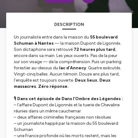
DESCRIPTION
Un journaliste entre dans la maison du
55 boulevard
Schuman à Nantes
— la maison Dupont de Ligonnès.
Son dictaphone sera retrouvé
72 heures plus tard
,
encore dans sa main. Les yeux ouverts. Pas de la peur
sur son visage — de la compréhension. Puis un parking
forestier au-dessus du
lac d’Annecy
. Quatre exécutés.
Vingt-cinq balles. Aucun témoin. Douze ans plus tard,
l’enquête est toujours ouverte.
Deux lieux. Deux
massacres. Zéro réponse.
🎙️
Dans cet épisode de Dans l’Ombre des Légendes :
– l’affaire Dupont de Ligonnès et la tuerie de Chevaline
réunies dans un même cauchemar
– deux affaires criminelles françaises non résolues
– un journaliste happé par la maison du 55 boulevard
Schuman
– une France profonde où les morts restent, mais les