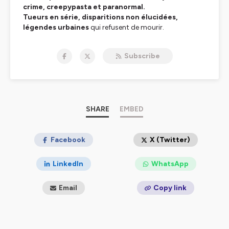
crime, creepypasta et paranormal.
Tueurs en série, disparitions non élucidées,
légendes urbaines
qui refusent de mourir.
Chandleyr ne raconte pas des histoires — il réveille vos
peurs les plus enfouies.
Subscribe
Ici, la réalité dérape. Le
surnaturel
vous observe.
Ce n’est pas un podcast. C’est un rituel.
🎧 Écouter :
https://smartlink.ausha.co/danslombresdeslegendes
📧
chandleyr@danslombredeslegendes.fr
SHARE
EMBED
Facebook
X (Twitter)
Hébergé par Ausha. Visitez
ausha.co/politique-de-
LinkedIn
WhatsApp
confidentialite
pour plus d'informations.
Email
Copy link