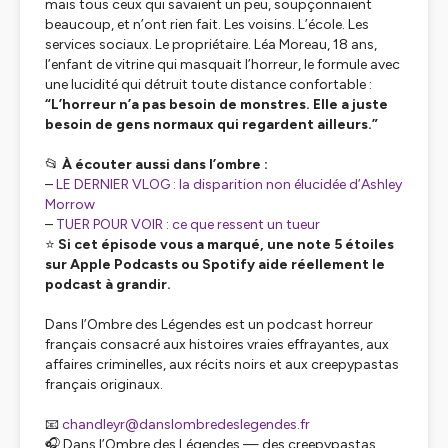
mais tous ceux qui savaient un peu, soupçonnaient
beaucoup, et n’ont rien fait. Les voisins. L’école. Les
services sociaux. Le propriétaire. Léa Moreau, 18 ans,
l’enfant de vitrine qui masquait l’horreur, le formule avec
une lucidité qui détruit toute distance confortable :
“L’horreur n’a pas besoin de monstres. Elle a juste
besoin de gens normaux qui regardent ailleurs.”
📂
À écouter aussi dans l’ombre :
–
LE DERNIER VLOG : la disparition non élucidée d’Ashley
Morrow
–
TUER POUR VOIR : ce que ressent un tueur
⭐
Si cet épisode vous a marqué, une note 5 étoiles
sur Apple Podcasts ou Spotify aide réellement le
podcast à grandir.
Dans l’Ombre des Légendes est un podcast horreur
français consacré aux histoires vraies effrayantes, aux
affaires criminelles, aux récits noirs et aux creepypastas
français originaux.
📧
chandleyr@danslombredeslegendes.fr
🎧 Dans l’Ombre des Légendes — des creepypastas