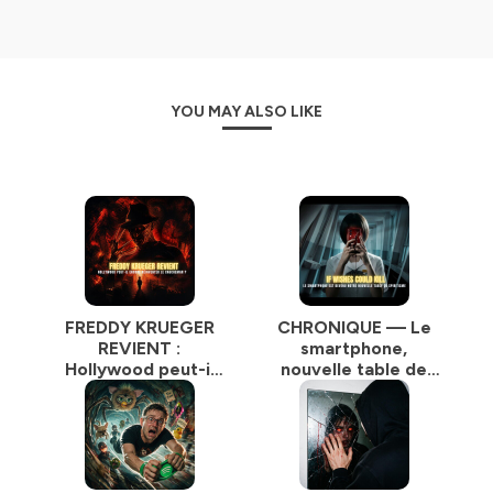
YOU MAY ALSO LIKE
FREDDY KRUEGER
CHRONIQUE — Le
REVIENT :
smartphone,
Hollywood peut-il
nouvelle table de
encore réinventer
spiritisme : et si vos
le cauchemar ? |
vœux pouvaient
Podcast Horreur
tuer | Podcast
Horreur