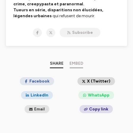
crime, creepypasta et paranormal.
Tueurs en série, disparitions non élucidées,
légendes urbaines
qui refusent de mourir.
Chandleyr ne raconte pas des histoires — il réveille vos
peurs les plus enfouies.
Subscribe
Ici, la réalité dérape. Le
surnaturel
vous observe.
Ce n’est pas un podcast. C’est un rituel.
🎧 Écouter :
https://smartlink.ausha.co/danslombresdeslegendes
📧
chandleyr@danslombredeslegendes.fr
SHARE
EMBED
Facebook
X (Twitter)
Hébergé par Ausha. Visitez
ausha.co/politique-de-
LinkedIn
WhatsApp
confidentialite
pour plus d'informations.
Email
Copy link