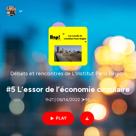
Débats et rencontres de L'Institut Paris Region
#5 L’essor de l’économie circulaire
1h21 | 06/14/2022
|
91
PLAY