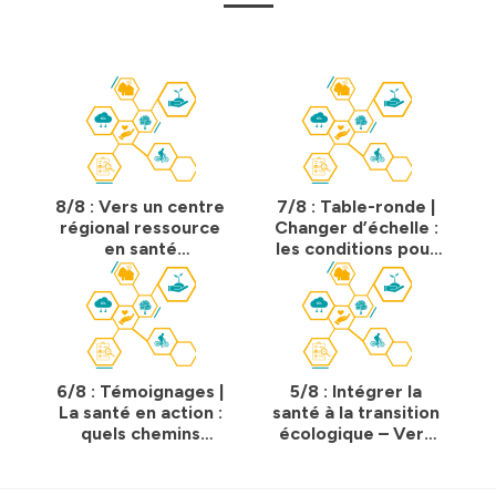
8/8 : Vers un centre
7/8 : Table-ronde |
régional ressource
Changer d’échelle :
en santé
les conditions pour
environnement -
une action publique
Introduction par les
locale intégrée
pilotes du PRSE4
Île-de-France
6/8 : Témoignages |
5/8 : Intégrer la
La santé en action :
santé à la transition
quels chemins
écologique – Vers
emprunter pour les
une transition
acteurs des
écologique juste