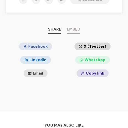
Hébergé par Ausha. Visitez
ausha.co/politique-de-
confidentialite
pour plus d'informations.
SHARE
EMBED
Facebook
X (Twitter)
LinkedIn
WhatsApp
Email
Copy link
YOU MAY ALSO LIKE