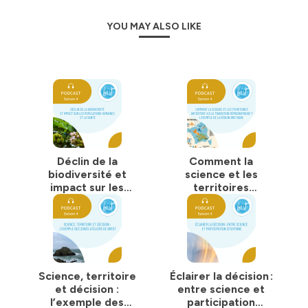
identifier les acteurs en présence et les jeux d’acteurs,
pour enfin tirer de leur étude une vision la plus complète
YOU MAY ALSO LIKE
possible du sujet, et proposer des préconisations à
destination des décideurs publics.
L’IHEST
est un institut porté par des valeurs
scientifiques au bénéfice du progrès humain.
#IHEST #DeciderAvecLesSciences #BronzezÉclairés
Hébergé par Ausha. Visitez
ausha.co/politique-de-
confidentialite
pour plus d'informations.
Déclin de la
Comment la
biodiversité et
science et les
impact sur les
territoires
populations
anticipent-ils la
humaines et la
transition
santé
démographique ?
L'exemple de la
Région Bretagne
Science, territoire
Éclairer la décision :
et décision :
entre science et
l’exemple des
participation