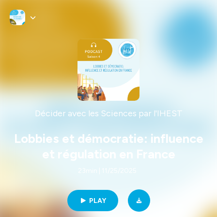
Décider avec les Sciences par l'IHEST
Lobbies et démocratie: influence
et régulation en France
23min | 11/25/2025
PLAY