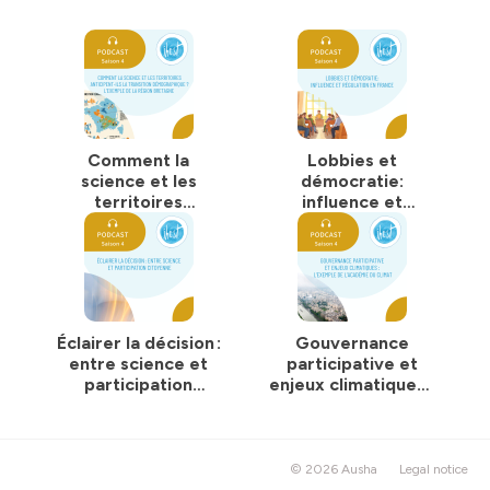
scientifiques au bénéfice du progrès humain.
#IHEST #DeciderAvecLesSciences #BronzezÉclairés
Hébergé par Ausha. Visitez
ausha.co/politique-de-
confidentialite
pour plus d'informations.
Comment la
Lobbies et
science et les
démocratie:
territoires
influence et
anticipent-ils la
régulation en
transition
France
démographique ?
L'exemple de la
Région Bretagne
Éclairer la décision :
Gouvernance
entre science et
participative et
participation
enjeux climatiques :
citoyenne
l'exemple de
l'Académie du
climat
© 2026 Ausha
Legal notice