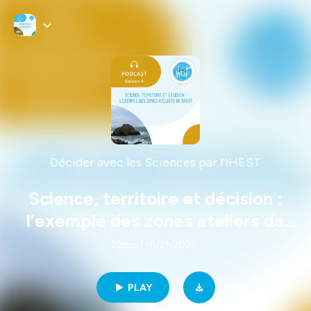
Décider avec les Sciences par l'IHEST
Science, territoire et décision :
l’exemple des zones ateliers de
Brest
22min | 10/21/2025
PLAY