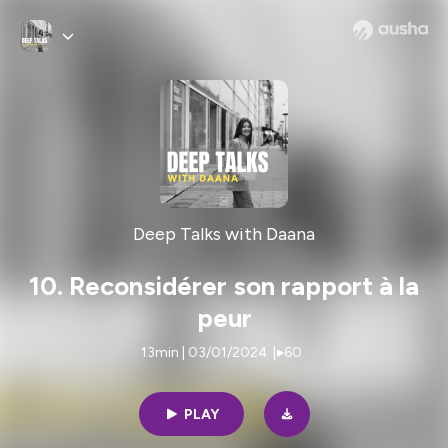
Deep Talks with Daana
10. Reconsidérer son rapport à la
peur
13min | 03/01/2024
|
60
PLAY