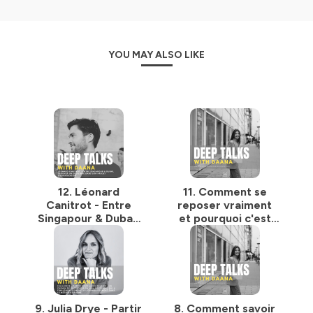
Bienvenue dans cette communauté de DeepTalkeurs, je
suis ravie de vous avoir à bord !
Hébergé par Ausha. Visitez
ausha.co/politique-de-
YOU MAY ALSO LIKE
confidentialite
pour plus d'informations.
12. Léonard
11. Comment se
Canitrot - Entre
reposer vraiment
Singapour & Dubaï,
et pourquoi c'est
trouver un équilibre
essentiel ?
dans son projet
d'expatriation
9. Julia Drye - Partir
8. Comment savoir