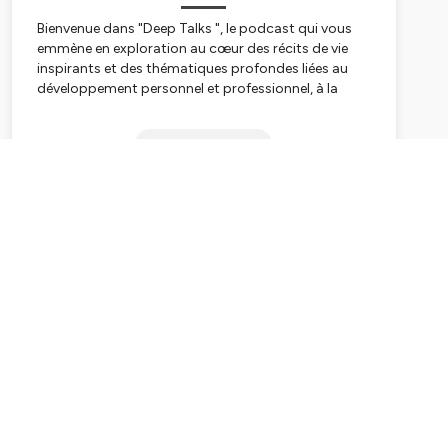
Bienvenue dans "Deep Talks ", le podcast qui vous
emmène en exploration au cœur des récits de vie
inspirants et des thématiques profondes liées au
développement personnel et professionnel, à la
psychologie, et à la société.
Subscribe
Je suis Daana coach professionnelle certifiée et mon
ambition à travers “Deep Talks” est de répondre à
vos questionnements essentiels, de vous connecter
à vos aspirations les plus profondes, et de vous
motiver à entreprendre des actions significatives
dans votre vie. "Deep Talks" est bien plus qu'un
podcast, c'est un rendez-vous avec vous-même,
une source d'inspiration où chaque épisode est une
invitation à la réflexion et à l'action.
Que vous soyez en quête de réflexion personnelle, de
conseils pratiques, ou simplement avide de
découvrir de nouvelles perspectives, laissez-vous
emporter par ces moments authentiques et
engageants qui peuvent être la source de votre