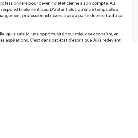
rofessionnelle pour devenir diététicienne à son compte. Au
orrespond finalement pas. D'autant plus qu'entre temps elle a
angement professionnel reconstruire à partir de zéro toute sa
ia, qui a saisi ici une opportunité pour mieux se connaître, en
les aspirations. C'est dans cet état d'esprit que Julia redevient
e se sent pleinement épanouie dans sa carrière et dans l'équilibre
 qui nous pousse à nous questionner sur le sens de ce qu'est une
lle et les difficultés auxquelles elle a fait face
nnelle lui a permis de faire face à des difficultés qui vont de
voir le regard qu'elle portait sur son métier d'origine et à
version professionnelle n'hésitez pas à me contacter :