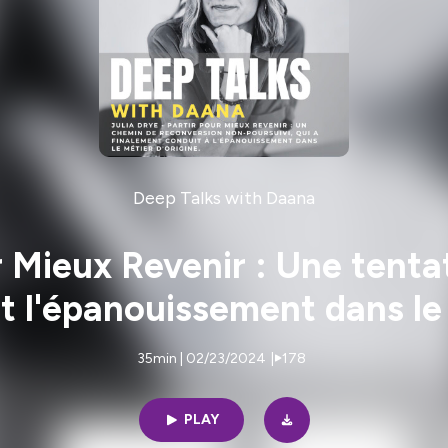
Deep Talks with Daana
ur Mieux Revenir : Une tent
t l'épanouissement dans le
35min | 02/23/2024
|
178
PLAY