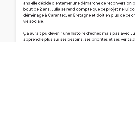
ans elle décide d'entamer une démarche de reconversion p
bout de 2 ans, Julia se rend compte que ce projet ne lui c
déménagé à Carantec, en Bretagne et doit en plus de ce ch
vie sociale.
Ça aurait pu devenir une histoire d'échec mais pas avec Jul
apprendre plus sur ses besoins, ses priorités et ses véritab
ingénieure pour un autre grand groupe. Et cette fois-ci ell
de vie qu'elle a réussi à se construire.
Je vous invite vraiment à écouter cette histoire inspirante
reconversion professionnelle réussie.
Dans cet épisode nous parlons de :
Comment Julia a vécu cette double transition professionne
De comment le fait d'être accompagnée par une professio
pair avec les choix forts qu'elle a fait
De comment cette tentative de reconversion l'a mené à re
l'appréhender avec un état d'esprit nouveau
Si vous aussi vous avez envie de travailler sur votre recon