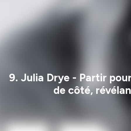
9. Julia Drye - Partir po
de côté, révélan