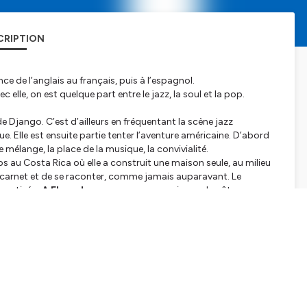
CRIPTION
e de l’anglais au français, puis à l’espagnol.
c elle, on est quelque part entre le jazz, la soul et la pop.
de Django. C’est d’ailleurs en fréquentant la scène jazz
 Elle est ensuite partie tenter l’aventure américaine. D’abord
e mélange, la place de la musique, la convivialité.
s au Costa Rica où elle a construit une maison seule, au milieu
on carnet et de se raconter, comme jamais auparavant. Le
 baptisé
« A Fleur de peau »
, avec en cerise sur le gâteau, au
ve of You
des Isley Brothers, et
Ma préférence
de Julien Clerc.
n
au Duc des Lombards
, à Paris. C’est complet depuis pas mal
scène de notre Deli Express.
ael Valeanu
à la guitare,
Carl-Henri Morisset
au piano,
a batterie.
tialite
pour plus d'informations.