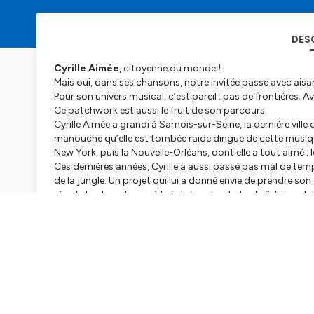
DES
Cyrille Aimée
, citoyenne du monde !
Mais oui, dans ses chansons, notre invitée passe avec aisanc
Pour son univers musical, c’est pareil : pas de frontières. Ave
Ce patchwork est aussi le fruit de son parcours.
Cyrille Aimée a grandi à Samois-sur-Seine, la dernière ville 
manouche qu’elle est tombée raide dingue de cette musique.
New York, puis la Nouvelle-Orléans, dont elle a tout aimé : l
Ces dernières années, Cyrille a aussi passé pas mal de temp
de la jungle. Un projet qui lui a donné envie de prendre s
résultat est un disque à la fois touchant et rafraîchissant,
milieu de ses compos, des reprises inspirées de
For the Lo
Ce répertoire, elle le présente en concert
ce soir
et
demai
de temps. Mais réjouissez-vous : voici Cyrille Aimée sur la 
Bienvenue Cyrille ! u n’es pas venue seule. A tes côtés :
Mich
Matteo Bortone
à la contrebasse et
Pedro Segundo
à l
Hébergé par Ausha. Visitez
ausha.co/politique-de-confiden