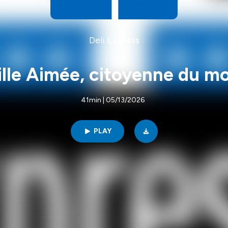
Deli Express
ille Aimée, citoyenne du m
41min | 05/13/2026
PLAY