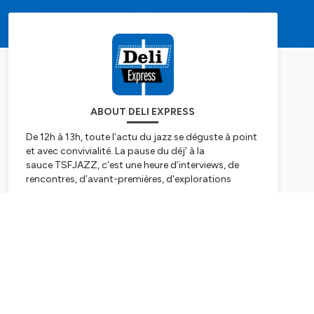
ABOUT DELI EXPRESS
De 12h à 13h, toute l’actu du jazz se déguste à point
et avec convivialité. La pause du déj' à la
sauce TSFJAZZ, c’est une heure d’interviews, de
rencontres, d’avant-premières, d'explorations
d’albums & rééditions, de célébration…
Subscribe
Sans oublier, nos désormais incontournables
sessions musicales : plus de 150 par saison ! De 12h
à 13h, c'est toute l'actualité du jazz qui se déguste à
point.
Hébergé par Ausha. Visitez
ausha.co/politique-de-
confidentialite
pour plus d'informations.