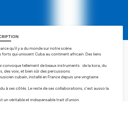
CRIPTION
arce qu’il y a du monde sur notre scène.
ns forts qui unissent Cuba au continent africain. Des liens
qui convoque tellement de beaux instruments : de la kora, du
s, des voix, et bien sûr des percussions.
musicien cubain, installé en France depuis une vingtaine
du à ses côtés. Le reste de ses collaborations, c’est ausso la
st un véritable et indispensable trait d’union.
e l’Ermitage
, à Paris.
e Jegede
à la kora,
Jorge Vistel
à la trompette,
Julien Chirol
à la guitare,
Gino Chantoiseau
à la basse et
Yaroldy Abreu