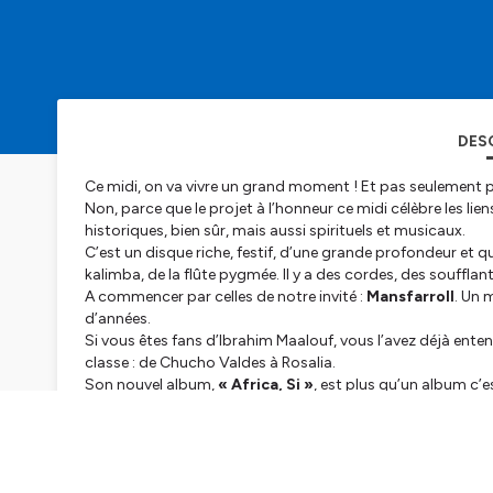
DES
Ce midi, on va vivre un grand moment ! Et pas seulement p
Non, parce que le projet à l’honneur ce midi célèbre les lie
historiques, bien sûr, mais aussi spirituels et musicaux.
C’est un disque riche, festif, d’une grande profondeur et 
kalimba, de la flûte pygmée. Il y a des cordes, des soufflant
A commencer par celles de notre invité :
Mansfarroll
. Un 
d’années.
Si vous êtes fans d’Ibrahim Maalouf, vous l’avez déjà enten
classe : de Chucho Valdes à Rosalia.
Son nouvel album,
« Africa, Si »
, est plus qu’un album c’e
Avant de le présenter en concert
demain soir
au
Studio d
En attendant, le voici avec
Audes Publes
au chant,
Tund
au trombone,
Pity Cabrera
au piano,
Mathias Di Giusto
aux percussions.