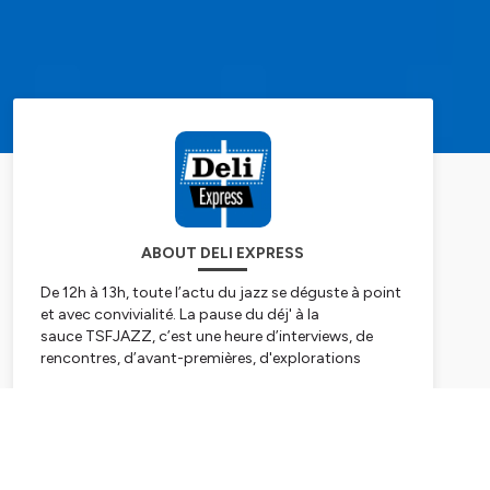
ABOUT DELI EXPRESS
De 12h à 13h, toute l’actu du jazz se déguste à point
et avec convivialité. La pause du déj' à la
sauce TSFJAZZ, c’est une heure d’interviews, de
rencontres, d’avant-premières, d'explorations
d’albums & rééditions, de célébration…
Subscribe
Sans oublier, nos désormais incontournables
sessions musicales : plus de 150 par saison ! De 12h
à 13h, c'est toute l'actualité du jazz qui se déguste à
point.