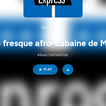
Deli Express
 fresque afro-cubaine de M
45min | 04/16/2026
PLAY