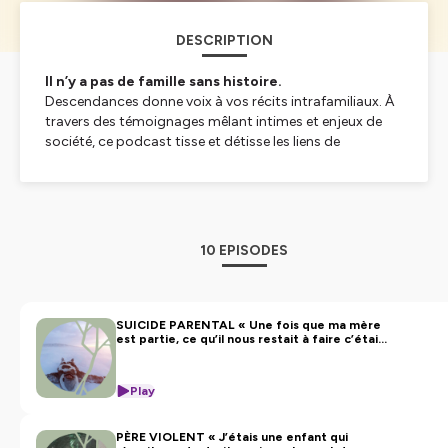
DESCRIPTION
Il n’y a pas de famille sans histoire.
Descendances
donne voix à vos récits intrafamiliaux. À
travers des témoignages mêlant intimes et enjeux de
société, ce podcast tisse et détisse les liens de
transmission qui nous unissent et met en lumière les
nouvelles manières de faire famille.
Raconter, c’est empêcher que les mêmes schémas se
répètent entre les générations, c’est également célébrer
10 EPISODES
ce qui nous lie, s’approprier son histoire, construire son
identité, comprendre les liens complexes qui se tissent
dans nos familles. Au travers des témoignages de nos
invités, nous désirons aussi nous pencher sur le concept
SUICIDE PARENTAL « Une fois que ma mère
est partie, ce qu’il nous restait à faire c’était
de faire famille pour éclairer les normes sociétales qui en
de réparer les vivants »
découlent. La filiation, telle que nous l’entendons
aujourd’hui, ne se résume plus à la famille de sang
Play
hétéronormée nucléaire mais prend des formes bien
plus variées que nous voulons faire entendre.
PÈRE VIOLENT « J’étais une enfant qui
Dans une atmosphère bienveillante, nous invitons des