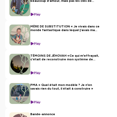
beaucoup d’amour, mais pas les clés de
compréhension du monde émotionnel »
Play
MÈRE DE SUBSTITUTION « Je vivais dans ce
monde fantastique dans lequel j’avais ma
mère, la femme qui m’a mis au monde, mais
aussi ma maman »
Play
TÉMOINS DE JÉHOVAH «Ce qui m'effrayait,
c’était de reconstruire mon système de
croyance, ce en quoi j’allais croire pour le
reste de ma vie»
Play
PMA « Quel était mon modèle ? Je n'en
savais rien du tout, il était à construire »
Play
Bande-annonce