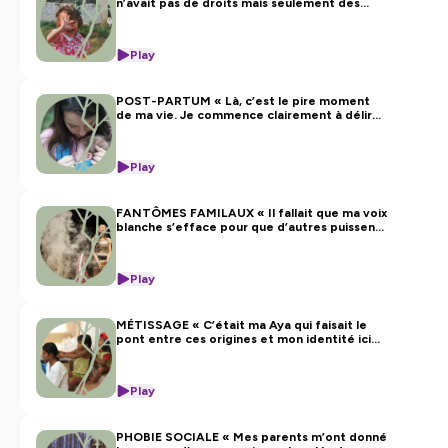
n’avait pas de droits mais seulement des
personnes d’horizons divers à confier leurs histoires.
devoirs, c’est ce qu’il me répétait. »
Direction artistique, réalisation et montage | Alice Fidelle
Play
et Clara Haelters
Musique originale | Valentin Caillon et Gwénaël Renault
POST-PARTUM « Là, c’est le pire moment
Mixage | Raphaël Martin
de ma vie. Je commence clairement à délirer,
mais moi je ne m’en rends pas compte. »
Ce podcast est soutenu par la CAPE et le concours ALL
SHS de Paris Nanterre ainsi que la Fondation BNP
Play
Paribas. // Instagram : @
racines_sur_ciel
/ Linktree :
https://linktr.ee/Racinessurciel
FANTÔMES FAMILAUX « Il fallait que ma voix
blanche s’efface pour que d’autres puissent
Hébergé par Ausha. Visitez
ausha.co/politique-de-
apparaître »
confidentialite
pour plus d'informations.
Play
MÉTISSAGE « C’était ma Aya qui faisait le
pont entre ces origines et mon identité ici
en France »
Play
PHOBIE SOCIALE « Mes parents m’ont donné