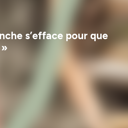
nche s’efface pour que
 »