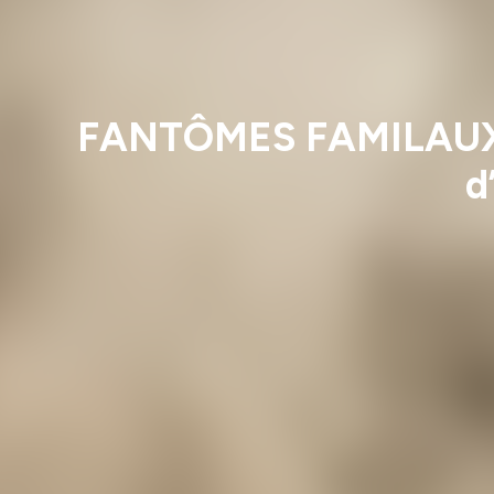
FANTÔMES FAMILAUX « I
d