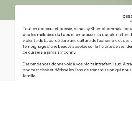
DES
Tout en douceur et poésie, Vanasay Khamphommala convo
duo les mélodies du Laos et embrasser sa double culture. Pa
violente du Laos, célèbre une culture de l’éphémère et des an
témoignage d’une beauté absolue sur la fluidité de ses iden
ce qui sera à jamais inconnu.
Descendances donne voix à vos récits intrafamiliaux. À tr
podcast tisse et détisse les liens de transmission qui nous
famille.
Direction artistique, réalisation et montage | Alice Fidelle e
Musique originale | Valentin Caillon et Gwénaël Renault
Mixage | Raphaël Martin
Ce podcast est soutenu par la CAPE, le concours ALL SHS d
@
racines_sur_ciel
/ Linktree :
https://linktr.ee/Racinessurci
Hébergé par Ausha. Visitez
ausha.co/politique-de-confiden