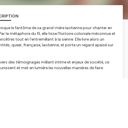
CRIPTION
que le fantôme de sa grand-mère laotienne pour chanter en
r la métaphore du fil, elle tisse l’histoire coloniale méconnue et
cêtres tout en l'entremêlant à la sienne. Elle livre alors un
tités, queer, française, laotienne, et porte un regard apaisé sur
avers des témoignages mêlant intime et enjeux de société, ce
 unissent et met en lumière les nouvelles manières de faire
t Clara Haelters
e Paris Nanterre et la Fondation BNP Paribas. // Instagram :
el
tialite
pour plus d'informations.