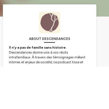
ABOUT DESCENDANCES
Il n’y a pas de famille sans histoire.
Descendances
donne voix à vos récits
intrafamiliaux. À travers des témoignages mêlant
intimes et enjeux de société, ce podcast tisse et
détisse les liens de transmission qui nous unissent et
met en lumière les nouvelles manières de faire
Subscribe
famille.
Raconter, c’est empêcher que les mêmes schémas
se répètent entre les générations, c’est également
célébrer ce qui nous lie, s’approprier son histoire,
construire son identité, comprendre les liens
complexes qui se tissent dans nos familles. Au