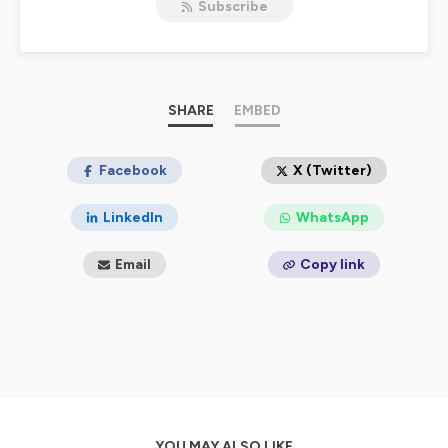
Subscribe
Hébergé par Ausha. Visitez
ausha.co/politique-de-
confidentialite
pour plus d'informations.
SHARE
EMBED
Facebook
X (Twitter)
LinkedIn
WhatsApp
Email
Copy link
YOU MAY ALSO LIKE