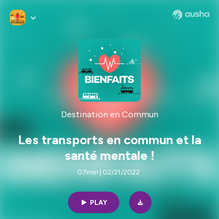
Destination en Commun
Les transports en commun et la
santé mentale !
07min | 02/21/2022
PLAY