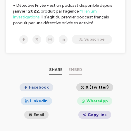
« Détective Privée » est un podcast disponible depuis
janvier 2022
, produit par l’agence
Millenium
Investigations.
Il s’agit du premier podcast français
produit par une détective privée en activité.
Hébergé par Ausha. Visitez
ausha.co/politique-de-
Subscribe
confidentialite
pour plus d'informations.
SHARE
EMBED
Facebook
X (Twitter)
LinkedIn
WhatsApp
Email
Copy link