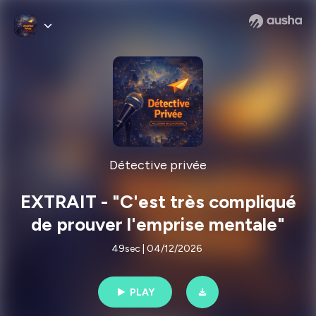
Détective privée
EXTRAIT - "C'est très compliqué
de prouver l'emprise mentale"
49sec | 04/12/2026
PLAY