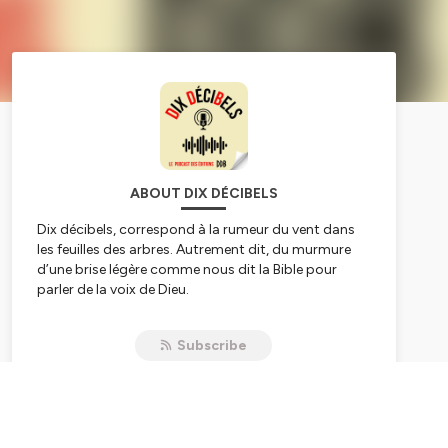
ABOUT DIX DÉCIBELS
Dix décibels
, correspond à la rumeur du vent dans
les feuilles des arbres. Autrement dit, du murmure
d’une brise légère comme nous dit la Bible pour
parler de la voix de Dieu.
Dix décibels
c’est aussi le volume sonore moyen
qu’on enregistre dans les bibliothèques…
Subscribe
Dix décibels
fait écho, vous l’aurez donc compris, à
la vocation des éditions Desclée de Brouwer : être un
pont entre les intuitions profondes de la culture
contemporaine et la pensée chrétienne.
Dans ce podcast, nous nous efforcerons donc