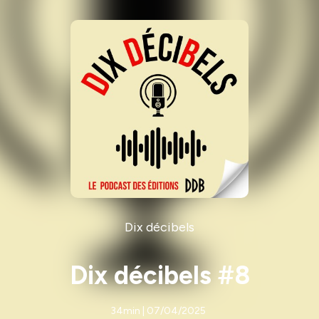
Dix décibels
Dix décibels #8
34min | 07/04/2025