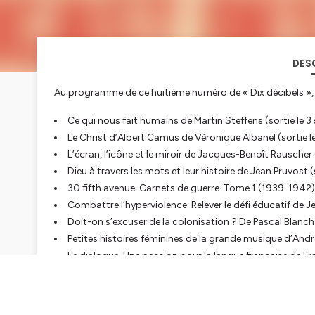
DES
Au programme de ce huitième numéro de « Dix décibels », 
Ce qui nous fait humains
de Martin Steffens (sortie le 
Le Christ d’Albert Camus
de Véronique Albanel (sortie 
L’écran, l’icône et le miroir
de Jacques-Benoît Rauscher (
Dieu à travers les mots et leur histoire
de Jean Pruvost (
30 fifth avenue. Carnets de guerre. Tome 1 (1939-1942)
Combattre l’hyperviolence. Relever le défi éducatif
de Je
Doit-on s’excuser de la colonisation ?
De Pascal Blancha
Petites histoires féminines de la grande musique
d’André
Le dialogue. Une passion pour la langue française
de Fra
Prise de son et mixage : Yann Marc
www.yanncellosolo.fr