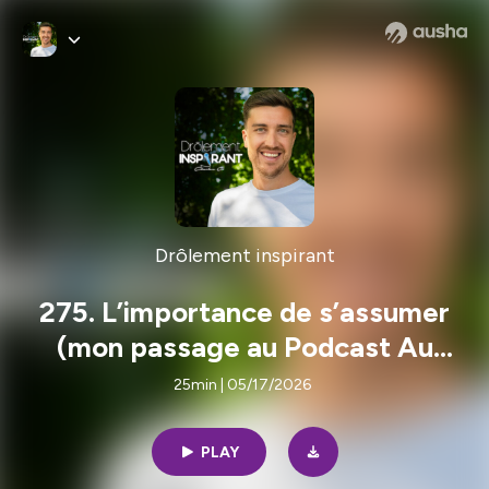
Drôlement inspirant
275. L’importance de s’assumer
(mon passage au Podcast Au
Parloir)
25min | 05/17/2026
PLAY