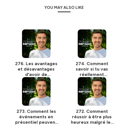
confidentialite
pour plus d'informations.
YOU MAY ALSO LIKE
276. Les avantages
274. Comment
et désavantages
savoir si tu vas
d'avoir de
réellement
l'ambition
atteindre tes
objectifs
273. Comment les
272. Comment
événements en
réussir à être plus
présentiel peuvent
heureux malgré les
changer notre vie
problèmes qu’on