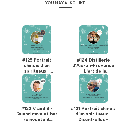
YOU MAY ALSO LIKE
MERCI 🙏
L'alcool est dangereux pour la santé, à consommer
avec modération.
Hébergé par Ausha. Visitez
ausha.co/politique-de-
#125 Portrait
#124 Distillerie
confidentialite
pour plus d'informations.
chinois d'un
d'Aix-en-Provence
spiritueux -
- L'art de la
Glenglassaugh
distillation au pays
Sandend, avec
des cigales, avec
Florian Gantheil
Etienne Savigny
#122 V and B -
#121 Portrait chinois
Quand cave et bar
d'un spiritueux -
réinventent
Disent-elles -
l'univers des
L'Orangette, avec