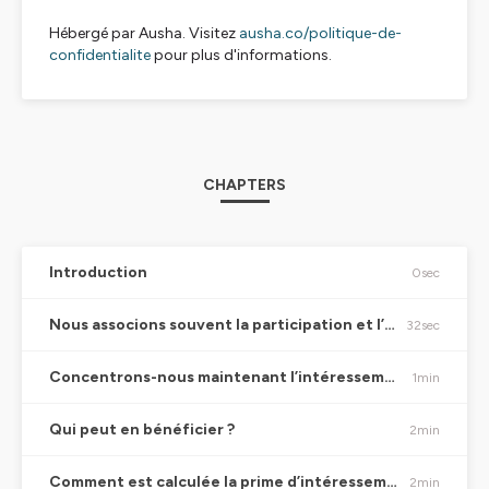
Hébergé par Ausha. Visitez
ausha.co/politique-de-
confidentialite
pour plus d'informations.
CHAPTERS
Introduction
0sec
Nous associons souvent la participation et l’intéressement. Pourriez-vous nous présenter brièvement en quoi consiste ces deux mécanismes ?
32sec
Concentrons-nous maintenant l’intéressement, quelles en sont les principales caractéristiques ?
1min
Qui peut en bénéficier ?
2min
Comment est calculée la prime d’intéressement ?
2min