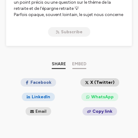
un point précis ou une question sur le thème de la
retraite et de l'épargne retraite 💡
Parfois opaque, souvent lointain, le sujet nous concerne
pourtant tous.
Comment fonctionne le système en France ? Quels en
Subscribe
sont les enjeux ? Comment bien se préparer à cette
nouvelle étape de la vie ? Autant de questions concrètes
et actuelles sur lesquelles réagissent les experts de BNP
Paribas Cardif. Forts de leur expertise, ils vous offrent un
éclairage destiné à lever toutes les zones d’ombres sur
le sujet.
SHARE
EMBED
En savoir plus sur BNP Paribas Cardif.
En savoir plus sur notre expertise épargne/retraite.
Facebook
X (Twitter)
Hébergé par Ausha. Visitez
ausha.co/politique-de-
LinkedIn
WhatsApp
confidentialite
pour plus d'informations.
Email
Copy link