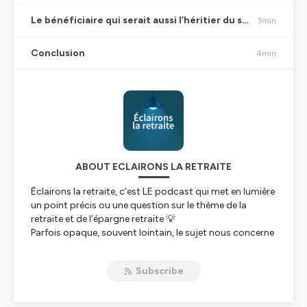
Le bénéficiaire qui serait aussi l’héritier du souscripteur peut-il accepter la succession d’un côté et renoncer au contrat de l’autre ?
3min
Conclusion
4min
ABOUT ECLAIRONS LA RETRAITE
Éclairons la retraite, c’est LE podcast qui met en lumière
un point précis ou une question sur le thème de la
retraite et de l'épargne retraite 💡
Parfois opaque, souvent lointain, le sujet nous concerne
pourtant tous.
Comment fonctionne le système en France ? Quels en
Subscribe
sont les enjeux ? Comment bien se préparer à cette
nouvelle étape de la vie ? Autant de questions concrètes
et actuelles sur lesquelles réagissent les experts de BNP