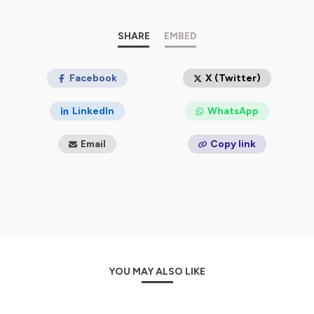
Paribas Cardif. Forts de leur expertise, ils vous offrent un
éclairage destiné à lever toutes les zones d’ombres sur
le sujet.
SHARE
EMBED
En savoir plus sur BNP Paribas Cardif.
En savoir plus sur notre expertise épargne/retraite.
Facebook
X (Twitter)
Hébergé par Ausha. Visitez
ausha.co/politique-de-
LinkedIn
WhatsApp
confidentialite
pour plus d'informations.
Email
Copy link
YOU MAY ALSO LIKE