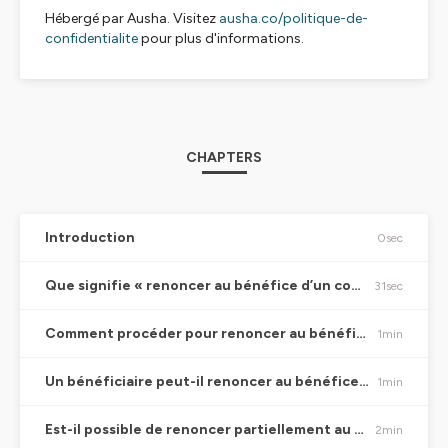
Hébergé par Ausha. Visitez
ausha.co/politique-de-
confidentialite
pour plus d'informations.
CHAPTERS
Introduction
0sec
Que signifie « renoncer au bénéfice d’un contrat d’assurance vie » et pourquoi le faire ?
31sec
Comment procéder pour renoncer au bénéfice d’un contrat d’assurance vie ? Y-a-t-il un formalisme particulier ?
1min
Un bénéficiaire peut-il renoncer au bénéfice d’un contrat d’assurance vie au profit d’autres bénéficiaires, comme ses enfants par exemple ?
1min
Est-il possible de renoncer partiellement au bénéfice d’un contrat d’assurance vie ?
2min