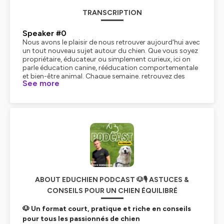
TRANSCRIPTION
Speaker #0
Nous avons le plaisir de nous retrouver aujourd'hui avec
un tout nouveau sujet autour du chien. Que vous soyez
propriétaire, éducateur ou simplement curieux, ici on
parle éducation canine, rééducation comportementale
et bien-être animal. Chaque semaine, retrouvez des
See more
conseils pratiques, des astuces de pro et des
témoignages inspirants pour mieux comprendre et
accompagner votre compagnon à quatre pattes. Ne
manquez pas ce moment d'échange et d'apprentissage
avec Alexis Bonnaren, éducateur canin
comportementaliste. Bonne écoute !
Speaker #1
Maintenant on prend le cas du client qui pensait qu'en
appelant l'éducateur canin il allait repartir à la fin de la
séance avec un chien qui était éduqué. Comment tu fais
? Quand il comprend qu'il va devoir travailler lui et qu'il a
des efforts à fournir et qu'il n'était pas prêt pour ça, est-
ABOUT EDUCHIEN PODCAST 🐶🎙️ ASTUCES &
ce que tu te dis, ça n'a rien de lui envoyer des séances et
CONSEILS POUR UN CHIEN ÉQUILIBRÉ
tout, je sais qu'il ne va pas le faire ou quoi ? Ou est-ce
que tu, enfin, quelle est ta façon de faire par rapport à
🐶 Un format court, pratique et riche en conseils
ça ? Pareil,
pour tous les passionnés de chien
Speaker #2