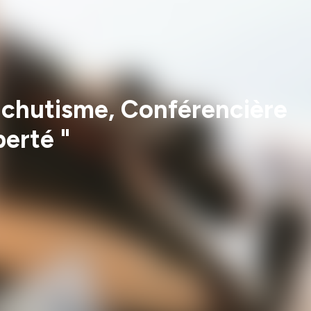
achutisme, Conférencière
berté "