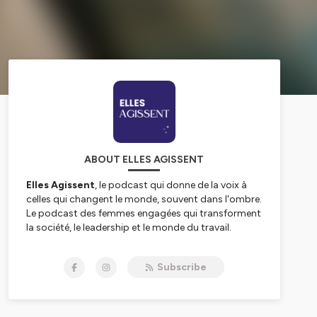
ABOUT ELLES AGISSENT
Elles Agissent
, le podcast qui donne de la voix à
celles qui changent le monde, souvent dans l'ombre.
Le podcast des femmes engagées qui transforment
la société, le leadership et le monde du travail.
À travers des récits intimes et puissants, le podcast
Subscribe
explore l’engagement, le pouvoir, l’audace et les
choix qui font agir.
Un podcast animé par Émilie Berthet, productrice
de podcasts, conférencière et fondatrice d’Elles