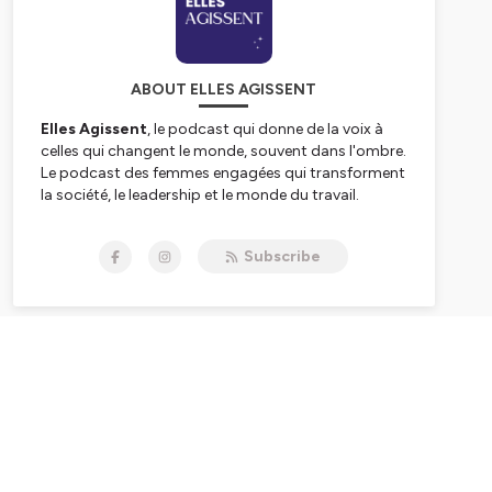
ABOUT ELLES AGISSENT
Elles Agissent
, le podcast qui donne de la voix à
celles qui changent le monde, souvent dans l'ombre.
Le podcast des femmes engagées qui transforment
la société, le leadership et le monde du travail.
À travers des récits intimes et puissants, le podcast
Subscribe
explore l’engagement, le pouvoir, l’audace et les
choix qui font agir.
Un podcast animé par Émilie Berthet, productrice
de podcasts, conférencière et fondatrice d’Elles
Agissent.
Dans chaque épisode, Émilie Berthet part à la
rencontre de femmes engagées : militantes, artistes,
chercheuses, entrepreneures, sportives, aidantes…
Des femmes qui agissent, créent, luttent, soignent
ou transforment
au quotidien,
à leur manière, avec