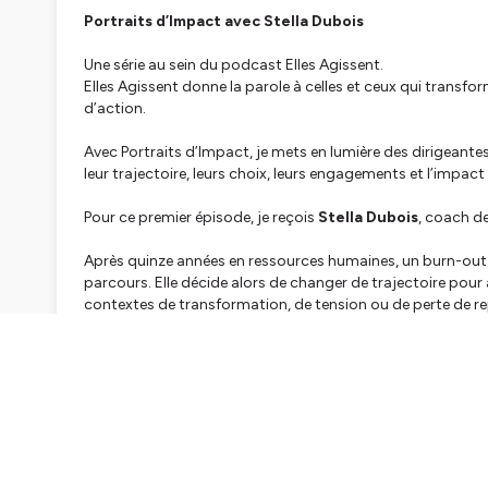
Portraits d’Impact avec Stella Dubois
Une série au sein du podcast
Elles Agissent
.
Elles Agissent
donne la parole à celles et ceux qui transform
d’action.
Avec
Portraits d’Impact
, je mets en lumière des dirigeante
leur trajectoire, leurs choix, leurs engagements et l’impact
Pour ce premier épisode, je reçois
Stella Dubois
, coach de
Après quinze années en ressources humaines, un burn-out 
parcours. Elle décide alors de changer de trajectoire pou
contextes de transformation, de tension ou de perte de re
Dans cet épisode, nous parlons :
– de parcours professionnel construit sans vraiment s’éco
– de burn-out et de signaux ignorés,
– de courage et de reconversion,
– de leadership, de place à prendre et d’alignement.
Un échange pour celles et ceux qui sentent qu’ils avancent