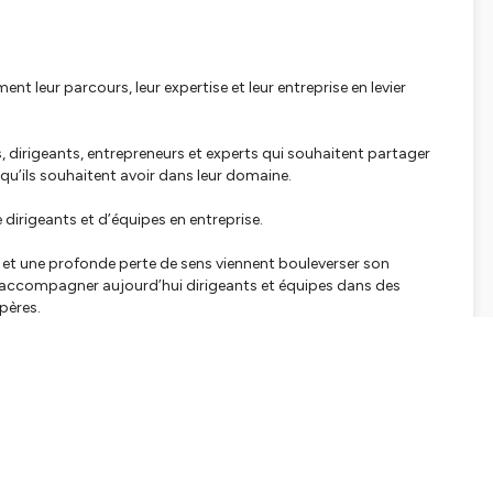
ent leur parcours, leur expertise et leur entreprise en levier
s, dirigeants, entrepreneurs et experts qui souhaitent partager
 qu’ils souhaitent avoir dans leur domaine.
 dirigeants et d’équipes en entreprise.
et une profonde perte de sens viennent bouleverser son
r accompagner aujourd’hui dirigeants et équipes dans des
pères.
uter,
… mais peut-être plus dans la bonne direction.