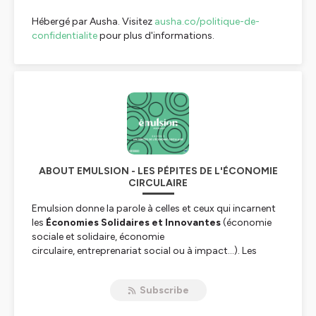
Hébergé par Ausha. Visitez
ausha.co/politique-de-
confidentialite
pour plus d'informations.
ABOUT EMULSION - LES PÉPITES DE L'ÉCONOMIE
CIRCULAIRE
Emulsion donne la parole à celles et ceux qui incarnent
les
Économies Solidaires et Innovantes
(économie
sociale et solidaire, économie
circulaire, entreprenariat social ou à impact…). Les
Canaux animant la Maison des Économies Engagées,
nous avons la chance de les côtoyer régulièrement.
Subscribe
Nous nous sommes demandé comment vous les
présenter, c’est ainsi que l’idée du podcast est née.