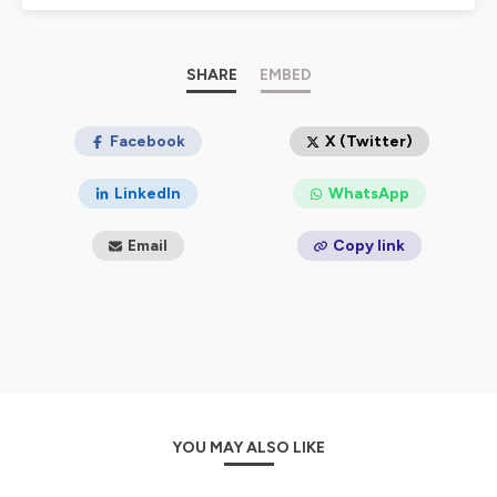
Dans la saison 2, on tend le micro aux
pépites de
l’économie circulaire
, qui choisissent de voir dans les
déchets des ressources et une opportunité de
SHARE
EMBED
transformer positivement le monde pour un partage
d'expérience inspirant, de la genèse du projet à ses
résultats aujourd’hui !
Facebook
X (Twitter)
Emulsion est un podcast de l’association les Canaux,
LinkedIn
WhatsApp
qui contribue à faire progresser l'économie solidaire,
circulaire et locale, avec le soutien de l’ADEME.
Email
Copy link
Hébergé par Ausha. Visitez
ausha.co/politique-de-
confidentialite
pour plus d'informations.
YOU MAY ALSO LIKE