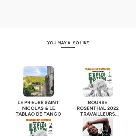
recueil d'expériences et de paroles vivantes, qui nous
plonge au coeur d'événements étonnants et de
parcours singuliers.
Pour aller plus loin au sujet de la Bourse Rosenthal
:
ttps://www.lepod.fr/Bourse-Rosenthal-et-si-elle-etait-
pour-vous_a1639.html
YOU MAY ALSO LIKE
In Free Wheels
is a podcast STUDIO in Paris. It is the first
french podcast recorded in live conditions inside the
festivals and all cultural events . It also contains the
laureats of the ROSENTHAL PRIZE and also teh
Collection ECRIN SONORE , in association with
GEOMUSE.
Hébergé par Ausha. Visitez
ausha.co/politique-de-
confidentialite
pour plus d'informations.
LE PRIEURÉ SAINT
BOURSE
NICOLAS & LE
ROSENTHAL 2022
TABLAO DE TANGO
TRAVAILLEURS
DÉTACHÉS 1/2