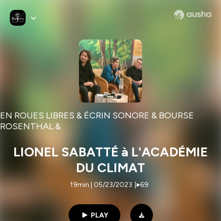
EN ROUES LIBRES & ÉCRIN SONORE & BOURSE
ROSENTHAL &
LIONEL SABATTÉ à L'ACADÉMIE
DU CLIMAT
19min | 05/23/2023
|
69
PLAY