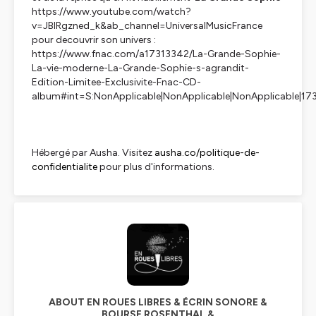
https://www.youtube.com/watch?
v=JBIRgzned_k&ab_channel=UniversalMusicFrance
pour decouvrir son univers :
https://www.fnac.com/a17313342/La-Grande-Sophie-
La-vie-moderne-La-Grande-Sophie-s-agrandit-
Edition-Limitee-Exclusivite-Fnac-CD-
album#int=S:NonApplicable|NonApplicable|NonApplicable|17
Hébergé par Ausha. Visitez
ausha.co/politique-de-
confidentialite
pour plus d'informations.
ABOUT EN ROUES LIBRES & ÉCRIN SONORE &
BOURSE ROSENTHAL &