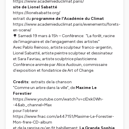
https://www.academieduclimat.paris/
site de Lionel Sabatté
https://lionelsabatte.org/
extrait du
programme de l'Académie du Climat
https://www.academieduclimat.paris/evenements/forets-
en-scene/
🌳 Samedi 19 mars à 15h – Conférence: "La forêt, racine
de l’imaginaire et de l’engagement des artistes"
Avec Pablo Reinoso, artiste sculpteur franco-argentin,
Lionel Sabatté, artiste peintre sculpteur et dessinateur
et Sara Favriau, artiste sculptrice plasticienne.
Conférence animée par Alice Audouin, commissaire
d’exposition et fondatrice de Art of Change.
Credits:
extraits de la chanson
"Comme un arbre dans la ville", de
Maxime Le
Forestier
https://www.youtube.com/watch?v=clDxk0Wh-
-4&ab_channel=Max
pour l'obtenir :
https://www.fnac.com/a447151/Maxime-Le-Forestier-
Mon-frere-CD-album
et de la reprise qu'en fit habillement
La Grande Sophie