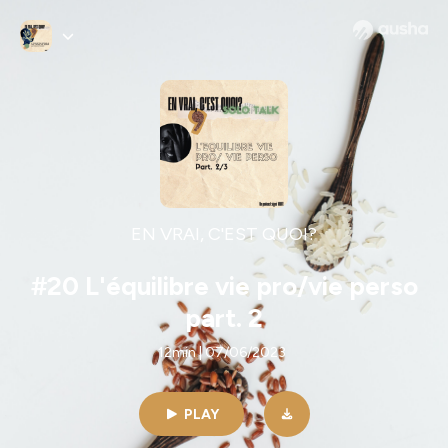
EN VRAI, C'EST QUOI?
#20 L'équilibre vie pro/vie perso
part. 2
12min | 07/06/2023
PLAY