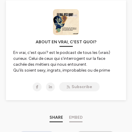
ABOUT EN VRAI, C'EST QUOI?
En vrai, c'est quoi?
est le podcast de tous les (vrais)
curieux. Celui de ceux qui s'interrogent sur la face
cachée des métiers qui nous entourent.
Qu'ils soient sexy, ingrats, improbables ou de prime
abord sans originalité.
Subscribe
La recette de ce podcast :
De l'authenticité : je pose des vraies questions
De la spontanéité
Un soupçon d'audace et de provocation
--
SHARE
EMBED
Je suis Mélissa, coach en révolution professionnelle
parfois utopiste et toujours optimiste.